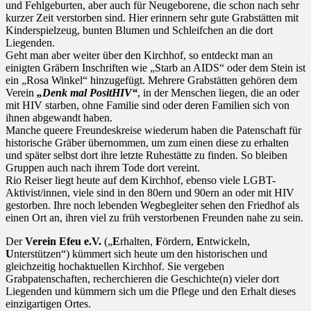
und Fehlgeburten, aber auch für Neugeborene, die schon nach sehr
kurzer Zeit verstorben sind. Hier erinnern sehr gute Grabstätten mit
Kinderspielzeug, bunten Blumen und Schleifchen an die dort
Liegenden.
Geht man aber weiter über den Kirchhof, so entdeckt man an
einigten Gräbern Inschriften wie „Starb an AIDS“ oder dem Stein ist
ein „Rosa Winkel“ hinzugefügt. Mehrere Grabstätten gehören dem
Verein
„Denk mal PositHIV“
, in der Menschen liegen, die an oder
mit HIV starben, ohne Familie sind oder deren Familien sich von
ihnen abgewandt haben.
Manche queere Freundeskreise wiederum haben die Patenschaft für
historische Gräber übernommen, um zum einen diese zu erhalten
und später selbst dort ihre letzte Ruhestätte zu finden. So bleiben
Gruppen auch nach ihrem Tode dort vereint.
Rio Reiser liegt heute auf dem Kirchhof, ebenso viele LGBT-
Aktivist/innen, viele sind in den 80ern und 90ern an oder mit HIV
gestorben. Ihre noch lebenden Wegbegleiter sehen den Friedhof als
einen Ort an, ihren viel zu früh verstorbenen Freunden nahe zu sein.
Der
Verein Efeu e.V.
(„
E
rhalten,
F
ördern,
E
ntwickeln,
U
nterstützen“) kümmert sich heute um den historischen und
gleichzeitig hochaktuellen Kirchhof. Sie vergeben
Grabpatenschaften, recherchieren die Geschichte(n) vieler dort
Liegenden und kümmern sich um die Pflege und den Erhalt dieses
einzigartigen Ortes.