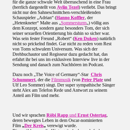
für die ganze schwule Welt überraschend in eine Frau
(herrlich dargestellt von
Aylin Tezel
) verliebt. Das bringt
nicht nur den Sahneschnittchen-verschleißenden
Schauspieler „Adrian“ (
Hanno Koffler
, der
„Hetenkneter“ Malte aus „
Sommersturm
„) völlig aus
dem Konzept, sondern ganz besonders Tom, der sich
seiner sexuellen Orientierung bis dahin so sicher war.
Was sein fester Freund „Robert“ (
Ken Duken
) natürlich
nicht so prickelnd findet. Gar nicht zu reden vom Rest
von Toms schwulem Universum. Was sich der
Drehbuchautor und Regisseur dazu gedacht hat, das
erfahrt ihr bei uns im exklusiven Interview live in der
Sendung und danach zum Nachhören im Podcast.
Dazu noch „The Voice of Germany“-Star
Chris
Schummert
, der die
Filmmusik
(von
Peter Plate
und
Ulf Leo Sommer) singt. Der super sympathische Sänger
steht Alex am Telefon Rede und Antwort zu seinem
Anteil am Film und mehr.
Und wir sprachen
R
öbi Rapp
und
Ernst Ostertag
,
deren bewegtes Leben in dem Oscar-nominierten
Film
„
Der Kreis
„
verewigt wurde.