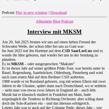
Podcast:
Play in new window
|
Download
Kategorien
Allgemein
Blog
Podcast
Interview mit MKSM
Am 20. Juli 2025 freuten wir uns auf einen lieben Freund der
Schwulen Welle, der schon öfter bei uns zu Gast war-
Im Juni 2025 traf ihn Hartmut auf dem
CSD SaarLorLux
und es
wurde die Idee geboren, mal wieder bei uns in der Sendung zu
plaudern.
Es ist
MKSM
– oder ausgesprochen “Maksim”
Er ist dieses Jahr auf seiner größten Pride-Tour, war bereits unter in
Basel, Regensburg, Saarbrücken, Oldenburg, Pinneberg und wird
auch zum ersten Mal auf dem Berliner CSD auftreten.
1988 wurde er ist Russland geboren, zog mit seinen Eltern mit zwei
Jahren in die Ukraine, später dann nach Deutschland, wo er seitdem
– sieht man von etwas zwei Jahren in England ab – auch lebt.
Musik hat er klassisch studiert in Frankfurt am Main, hatte
ursprünglich die Tendenz in Richtung Orchester, aber schlug dann
doch die Solo-Karriere ein – und das überaus erfolgreich.
Letztes Jahr war er auch auf der Cologne Pride, dieses Jahr – wie