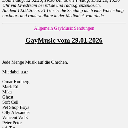
Donnerstag, 12.02.26, 19.30 Uhr sowie Freitag, 13.02.26, 13.30
Uhr via Livestream bei rdl.de und radio.grenzenlos.ch.
Ab dem 12.02.26 ca. 21 Uhr ist die Sendung auch eine Woche lang
nachhör- und runterladbare in der Mediathek von rdl.de
Kategorien
Allgemein
GayMusic
Sendungen
GayMusic vom 29.01.2026
Jede Menge Musik auf die Öhrchen.
Mit dabei u.a.:
Omar Rudberg
Mark Ed
Mika
Ghost
Soft Cell
Pet Shop Boys
Olly Alexander
Wincent Weiß
Peter Peter
t.A.T.u