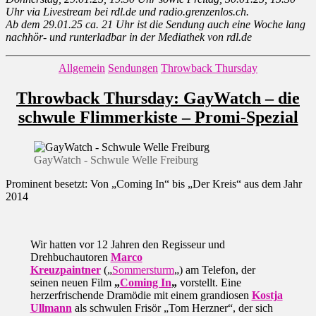
Uhr via Livestream bei rdl.de und radio.grenzenlos.ch.
Ab dem 29.01.25 ca. 21 Uhr ist die Sendung auch eine Woche lang
nachhör- und runterladbar in der Mediathek von rdl.de
Kategorien
Allgemein
Sendungen
Throwback Thursday
Throwback Thursday: GayWatch – die
schwule Flimmerkiste – Promi-Spezial
GayWatch - Schwule Welle Freiburg
Prominent besetzt: Von „Coming In“ bis „Der Kreis“ aus dem Jahr
2014
Wir hatten vor 12 Jahren den Regisseur und
Drehbuchautoren
Marco
Kreuzpaintner
(„
Sommersturm
„) am Telefon, der
seinen neuen Film
„
Coming In
„
vorstellt. Eine
herzerfrischende Dramödie mit einem grandiosen
Kostja
Ullmann
als schwulen Frisör „Tom Herzner“, der sich