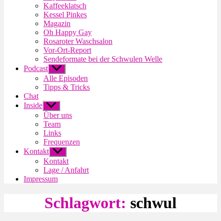
Kaffeeklatsch
Kessel Pinkes
Magazin
Oh Happy Gay
Rosaroter Waschsalon
Vor-Ort-Report
Sendeformate bei der Schwulen Welle
Podcast
Untermenü
anzeigen
Alle Episoden
Tipps & Tricks
Chat
Inside
Untermenü
anzeigen
Über uns
Team
Links
Frequenzen
Kontakt
Untermenü
anzeigen
Kontakt
Lage / Anfahrt
Impressum
Schlagwort:
schwul