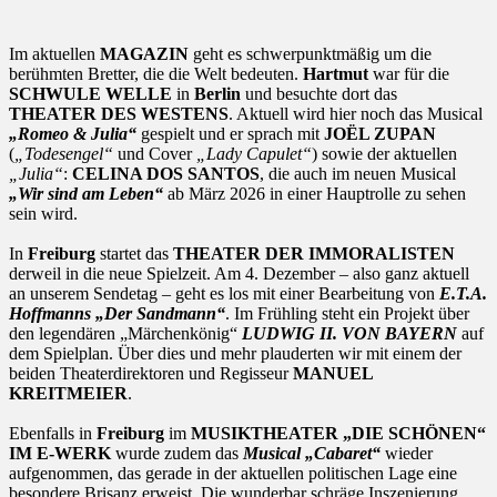
Im aktuellen
MAGAZIN
geht es schwerpunktmäßig um die
berühmten Bretter, die die Welt bedeuten.
Hartmut
war für die
SCHWULE WELLE
in
Berlin
und besuchte dort das
THEATER DES WESTENS
. Aktuell wird hier noch das Musical
„Romeo & Julia“
gespielt und er sprach mit
JOËL ZUPAN
(
„Todesengel“
und Cover
„Lady Capulet“
) sowie der aktuellen
„Julia“
:
CELINA DOS SANTOS
, die auch im neuen Musical
„Wir sind am Leben“
ab März 2026 in einer Hauptrolle zu sehen
sein wird.
In
Freiburg
startet das
THEATER DER IMMORALISTEN
derweil in die neue Spielzeit. Am 4. Dezember – also ganz aktuell
an unserem Sendetag – geht es los mit einer Bearbeitung von
E.T.A.
Hoffmanns „Der Sandmann“
. Im Frühling steht ein Projekt über
den legendären „Märchenkönig“
LUDWIG II. VON BAYERN
auf
dem Spielplan. Über dies und mehr plauderten wir mit einem der
beiden Theaterdirektoren und Regisseur
MANUEL
KREITMEIER
.
Ebenfalls in
Freiburg
im
MUSIKTHEATER „DIE SCHÖNEN“
IM E-WERK
wurde zudem das
Musical „Cabaret“
wieder
aufgenommen, das gerade in der aktuellen politischen Lage eine
besondere Brisanz erweist. Die wunderbar schräge Inszenierung