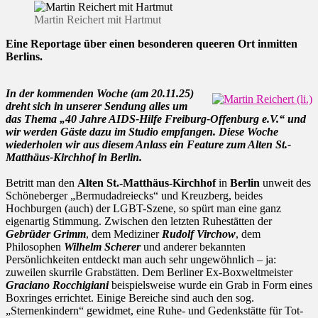
Martin Reichert mit Hartmut
Eine Reportage über einen besonderen queeren Ort inmitten
Berlins.
In der kommenden Woche (am 20.11.25)
dreht sich in unserer Sendung alles um
das Thema „40 Jahre AIDS-Hilfe Freiburg-Offenburg e.V.“ und
wir werden Gäste dazu im Studio empfangen. Diese Woche
wiederholen wir aus diesem Anlass ein Feature zum Alten St.-
Matthäus-Kirchhof in Berlin.
Betritt man den
Alten St.-Matthäus-Kirchhof
in
Berlin
unweit des
Schöneberger „Bermudadreiecks“ und Kreuzberg, beides
Hochburgen (auch) der LGBT-Szene, so spürt man eine ganz
eigenartig Stimmung. Zwischen den letzten Ruhestätten der
Gebrüder Grimm
, dem Mediziner
Rudolf Virchow
, dem
Philosophen
Wilhelm Scherer
und anderer bekannten
Persönlichkeiten entdeckt man auch sehr ungewöhnlich – ja:
zuweilen skurrile Grabstätten. Dem Berliner Ex-Boxweltmeister
Graciano Rocchigiani
beispielsweise wurde ein Grab in Form eines
Boxringes errichtet. Einige Bereiche sind auch den sog.
„Sternenkindern“ gewidmet, eine Ruhe- und Gedenkstätte für Tot-