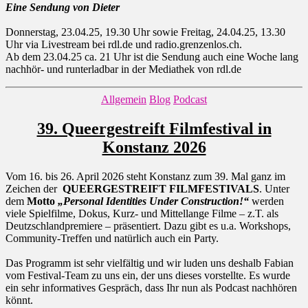
Eine Sendung von Dieter
Donnerstag, 23.04.25, 19.30 Uhr sowie Freitag, 24.04.25, 13.30
Uhr via Livestream bei rdl.de und radio.grenzenlos.ch.
Ab dem 23.04.25 ca. 21 Uhr ist die Sendung auch eine Woche lang
nachhör- und runterladbar in der Mediathek von rdl.de
Kategorien
Allgemein
Blog
Podcast
39. Queergestreift Filmfestival in
Konstanz 2026
Vom 16. bis 26. April 2026 steht Konstanz zum 39. Mal ganz im
Zeichen der
QUEERGESTREIFT FILMFESTIVALS
. Unter
dem
Motto
„Personal Identities Under Construction!“
werden
viele Spielfilme, Dokus, Kurz- und Mittellange Filme – z.T. als
Deutzschlandpremiere – präsentiert. Dazu gibt es u.a. Workshops,
Community-Treffen und natürlich auch ein Party.
Das Programm ist sehr vielfältig und wir luden uns deshalb Fabian
vom Festival-Team zu uns ein, der uns dieses vorstellte. Es wurde
ein sehr informatives Gespräch, dass Ihr nun als Podcast nachhören
könnt.