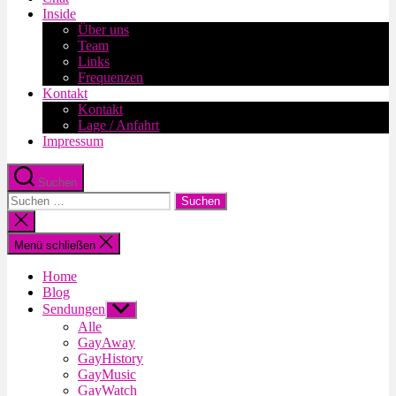
Inside
Über uns
Team
Links
Frequenzen
Kontakt
Kontakt
Lage / Anfahrt
Impressum
Suchen
Suche
nach:
Suche
schließen
Menü schließen
Home
Blog
Sendungen
Untermenü
anzeigen
Alle
GayAway
GayHistory
GayMusic
GayWatch