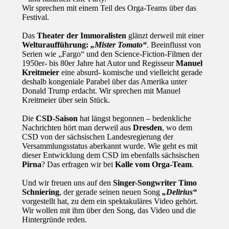
Wir sprechen mit einem Teil des Orga-Teams über das
Festival.
Das
Theater der Immoralisten
glänzt derweil mit einer
Welturaufführung:
„Mister Tomato“
. Beeinflusst von
Serien wie „Fargo“ und den Science-Fiction-Filmen der
1950er- bis 80er Jahre hat Autor und Regisseur
Manuel
Kreitmeier
eine absurd- komische und vielleicht gerade
deshalb kongeniale Parabel über das Amerika unter
Donald Trump erdacht. Wir sprechen mit Manuel
Kreitmeier über sein Stück.
Die
CSD-Saison
hat längst begonnen – bedenkliche
Nachrichten hört man derweil aus
Dresden
, wo dem
CSD von der sächsischen Landesregierung der
Versammlungsstatus aberkannt wurde. Wie geht es mit
dieser Entwicklung dem CSD im ebenfalls sächsischen
Pirna
? Das erfragen wir bei
Kalle vom Orga-Team
.
Und wir freuen uns auf den
Singer-Songwriter Timo
Schniering
, der gerade seinen neuen Song
„Delirius“
vorgestellt hat, zu dem ein spektakuläres Video gehört.
Wir wollen mit ihm über den Song, das Video und die
Hintergründe reden.