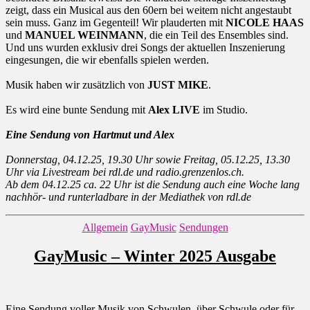
zeigt, dass ein Musical aus den 60ern bei weitem nicht angestaubt
sein muss. Ganz im Gegenteil! Wir plauderten mit
NICOLE HAAS
und
MANUEL WEINMANN
, die ein Teil des Ensembles sind.
Und uns wurden exklusiv drei Songs der aktuellen Inszenierung
eingesungen, die wir ebenfalls spielen werden.
Musik haben wir zusätzlich von
JUST MIKE
.
Es wird eine bunte Sendung mit
Alex
LIVE
im Studio.
Eine Sendung von Hartmut und Alex
Donnerstag, 04.12.25, 19.30 Uhr sowie Freitag, 05.12.25, 13.30
Uhr via Livestream bei rdl.de und radio.grenzenlos.ch.
Ab dem 04.12.25 ca. 22 Uhr ist die Sendung auch eine Woche lang
nachhör- und runterladbare in der Mediathek von rdl.de
Kategorien
Allgemein
GayMusic
Sendungen
GayMusic – Winter 2025 Ausgabe
Eine Sendung voller Musik von Schwulen, über Schwule oder für