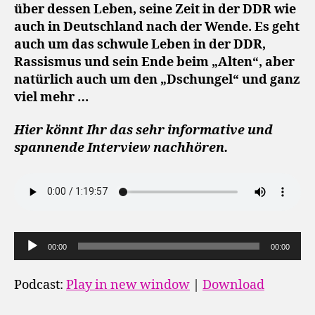
über dessen Leben, seine Zeit in der DDR wie
auch in Deutschland nach der Wende. Es geht
auch um das schwule Leben in der DDR,
Rassismus und sein Ende beim „Alten“, aber
natürlich auch um den „Dschungel“ und ganz
viel mehr …
Hier könnt Ihr das sehr informative und
spannende Interview nachhören.
A
00:00
00:00
u
d
Podcast:
Play in new window
|
Download
i