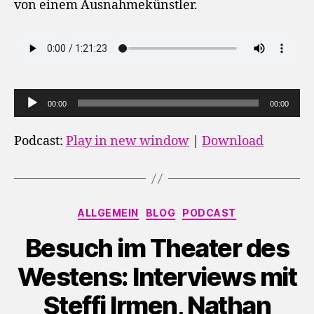
von einem Ausnahmekünstler.
A
00:00
00:00
u
d
Podcast:
Play in new window
|
Download
i
o
-
Kategorien
P
ALLGEMEIN
BLOG
PODCAST
l
Besuch im Theater des
a
y
Westens: Interviews mit
e
Steffi Irmen, Nathan
r