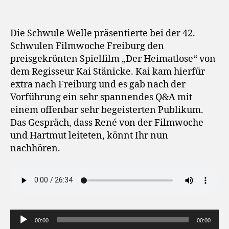
Die Schwule Welle präsentierte bei der 42.
Schwulen Filmwoche Freiburg den
preisgekrönten Spielfilm „Der Heimatlose“ von
dem Regisseur Kai Stänicke. Kai kam hierfür
extra nach Freiburg und es gab nach der
Vorführung ein sehr spannendes Q&A mit
einem offenbar sehr begeisterten Publikum.
Das Gespräch, dass René von der Filmwoche
und Hartmut leiteten, könnt Ihr nun
nachhören.
A
00:00
00:00