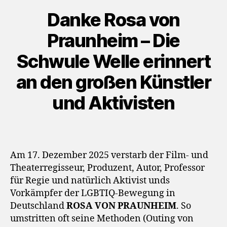
l
Danke Rosa von
a
y
Praunheim – Die
e
Schwule Welle erinnert
r
an den großen Künstler
und Aktivisten
Am 17. Dezember 2025 verstarb der Film- und
Theaterregisseur, Produzent, Autor, Professor
für Regie und natürlich Aktivist unds
Vorkämpfer der LGBTIQ-Bewegung in
Deutschland
ROSA VON PRAUNHEIM
. So
umstritten oft seine Methoden (Outing von