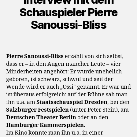
a
y
Schauspieler Pierre
e
Sanoussi-Bliss
r
Pierre Sanoussi-Bliss
erzählt von sich selbst,
dass er – in den Augen mancher Leute – vier
Minderheiten angehört: Er wurde unehelich
geboren, ist schwarz, schwul und seit der
Wende wird er auch „Ossi“ genannt. Er war und
ist überaus erfolgreich: auf der Bühne sah man
ihn u.a. am
Staatsschauspiel Dresden
, bei den
Salzburger Festspielen
(unter Peter Stein), am
Deutschen Theater Berlin
oder an den
Hamburger Kammerspielen
.
Im Kino konnte man ihn u.a. in einer