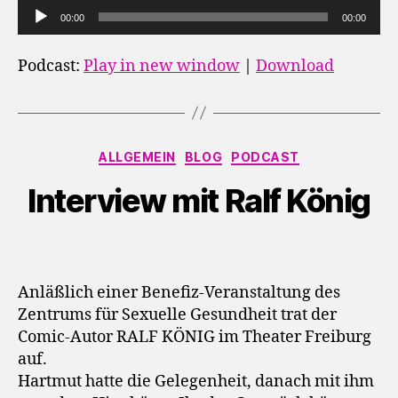
A
00:00
00:00
u
d
Podcast:
Play in new window
|
Download
i
o
-
Kategorien
P
ALLGEMEIN
BLOG
PODCAST
l
Interview mit Ralf König
a
y
e
r
Anläßlich einer Benefiz-Veranstaltung des
Zentrums für Sexuelle Gesundheit trat der
Comic-Autor RALF KÖNIG im Theater Freiburg
auf.
Hartmut hatte die Gelegenheit, danach mit ihm