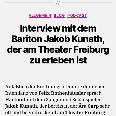
o
-
Kategorien
P
ALLGEMEIN
BLOG
PODCAST
l
Interview mit dem
a
y
Bariton Jakob Kunath,
e
der am Theater Freiburg
r
zu erleben ist
Anläßlich der Eröffnungspremiere der neuen
Intendanz von
Felix Rothenhäusler
sprach
Hartmut
mit dem Sänger und Schauspieler
Jakob Kunath
, der bereits in der Ära
Carp
sehr
oft und beeindruckend am
Theater Freiburg