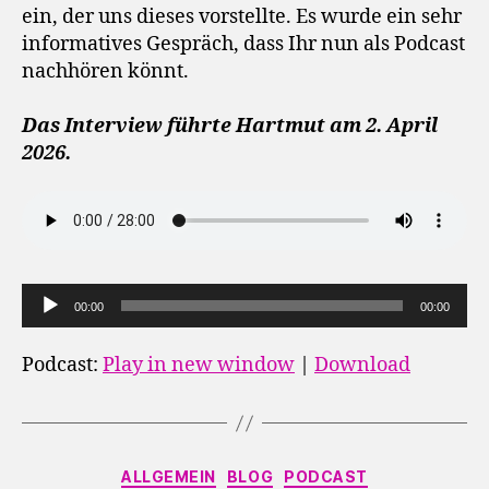
ein, der uns dieses vorstellte. Es wurde ein sehr
informatives Gespräch, dass Ihr nun als Podcast
nachhören könnt.
Das Interview führte Hartmut am 2. April
2026.
A
00:00
00:00
u
d
Podcast:
Play in new window
|
Download
i
o
-
Kategorien
P
ALLGEMEIN
BLOG
PODCAST