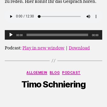
zu reden. Hier könnt Ihr das Gespräch hören.
A
00:00
00:00
u
d
Podcast:
Play in new window
|
Download
i
o
-
Kategorien
P
ALLGEMEIN
BLOG
PODCAST
l
Timo Schniering
a
y
e
r