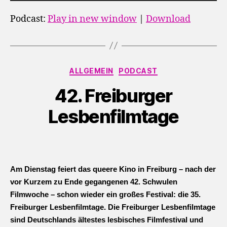
u
d
Podcast:
Play in new window
|
Download
i
o
-
Kategorien
P
ALLGEMEIN
PODCAST
l
42. Freiburger
a
y
Lesbenfilmtage
e
r
Am Dienstag feiert das queere Kino in Freiburg – nach der 
vor Kurzem zu Ende gegangenen 42. Schwulen 
Filmwoche – schon wieder ein großes Festival: die 35. 
Freiburger Lesbenfilmtage. Die Freiburger Lesbenfilmtage 
sind Deutschlands ältestes lesbisches Filmfestival und 