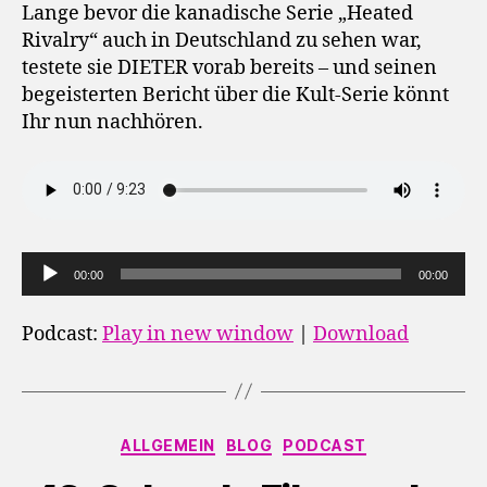
Lange bevor die kanadische Serie „Heated
Rivalry“ auch in Deutschland zu sehen war,
testete sie DIETER vorab bereits – und seinen
begeisterten Bericht über die Kult-Serie könnt
Ihr nun nachhören.
A
00:00
00:00
u
d
Podcast:
Play in new window
|
Download
i
o
-
Kategorien
P
ALLGEMEIN
BLOG
PODCAST
l