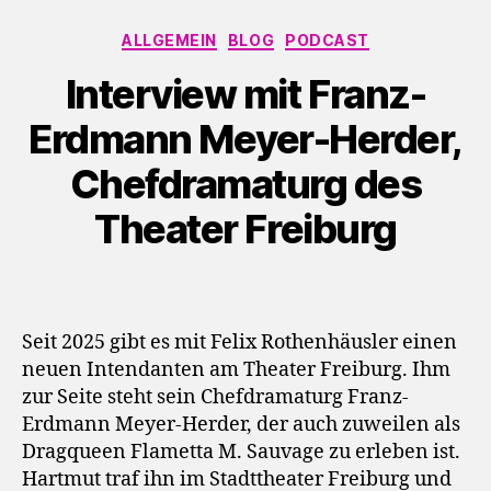
-
Kategorien
P
ALLGEMEIN
BLOG
PODCAST
l
Interview mit Franz-
a
y
Erdmann Meyer-Herder,
e
Chefdramaturg des
r
Theater Freiburg
Seit 2025 gibt es mit Felix Rothenhäusler einen
neuen Intendanten am Theater Freiburg. Ihm
zur Seite steht sein Chefdramaturg Franz-
Erdmann Meyer-Herder, der auch zuweilen als
Dragqueen Flametta M. Sauvage zu erleben ist.
Hartmut traf ihn im Stadttheater Freiburg und