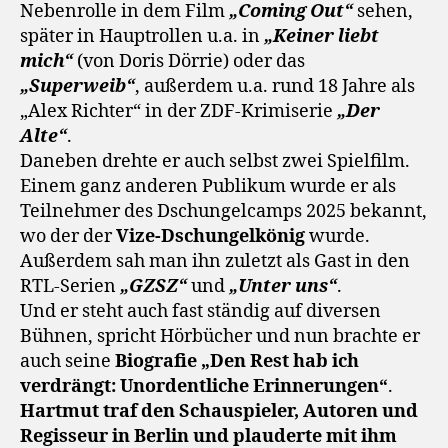
Nebenrolle in dem Film
„Coming Out“
sehen,
später in Hauptrollen u.a. in
„Keiner liebt
mich“
(von Doris Dörrie) oder das
„Superweib“
, außerdem u.a. rund 18 Jahre als
„Alex Richter“ in der ZDF-Krimiserie
„Der
Alte“
.
Daneben drehte er auch selbst zwei Spielfilm.
Einem ganz anderen Publikum wurde er als
Teilnehmer des Dschungelcamps 2025 bekannt,
wo der der
Vize-Dschungelkönig
wurde.
Außerdem sah man ihn zuletzt als Gast in den
RTL-Serien
„GZSZ“
und
„Unter uns“
.
Und er steht auch fast ständig auf diversen
Bühnen, spricht Hörbücher und nun brachte er
auch seine
Biografie „Den Rest hab ich
verdrängt: Unordentliche Erinnerungen“
.
Hartmut
traf den Schauspieler, Autoren und
Regisseur in Berlin und plauderte mit ihm