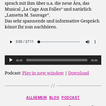
sprach mit ihm über u.a. die neue Ära, das
Musical „La Cage Aux Folles“ und natürlich
„Lametta M. Sauvage“.
Das sehr spannende und informative Gespräch
könnt Ihr nun nachhören.
A
00:00
00:00
u
d
Podcast:
Play in new window
|
Download
i
o
-
Kategorien
P
ALLGEMEIN
BLOG
PODCAST
l