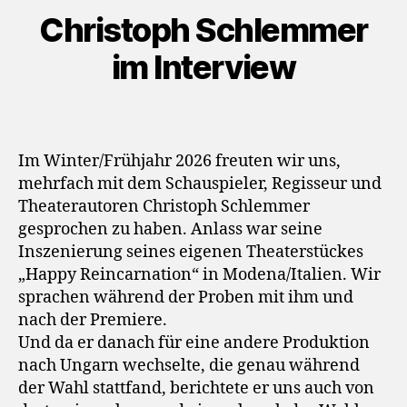
l
Christoph Schlemmer
a
y
im Interview
e
r
Im Winter/Frühjahr 2026 freuten wir uns,
mehrfach mit dem Schauspieler, Regisseur und
Theaterautoren Christoph Schlemmer
gesprochen zu haben. Anlass war seine
Inszenierung seines eigenen Theaterstückes
„Happy Reincarnation“ in Modena/Italien. Wir
sprachen während der Proben mit ihm und
nach der Premiere.
Und da er danach für eine andere Produktion
nach Ungarn wechselte, die genau während
der Wahl stattfand, berichtete er uns auch von