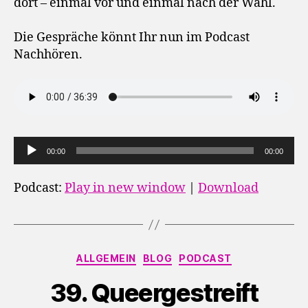
dort – einmal vor und einmal nach der Wahl.
Die Gespräche könnt Ihr nun im Podcast
Nachhören.
A
00:00
00:00
u
d
Podcast:
Play in new window
|
Download
i
o
-
Kategorien
P
ALLGEMEIN
BLOG
PODCAST
l
39. Queergestreift
a