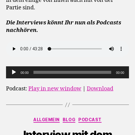
in dem einige von ihnen auch mit von der
Partie sind.
Die Interviews könnt Ihr nun als Podcasts
nachhören.
A
00:00
00:00
u
d
Podcast:
Play in new window
|
Download
i
o
-
Kategorien
P
ALLGEMEIN
BLOG
PODCAST
l
Interview mit dem