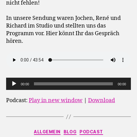
nicht fehlen!
In unsere Sendung waren Jochen, René und
Richard im Studio und stellten uns das
Programm vor. Hier könnt Ihr das Gespräch
hören.
A
00:00
00:00
u
d
Podcast:
Play in new window
|
Download
i
o
-
Kategorien
P
ALLGEMEIN
BLOG
PODCAST