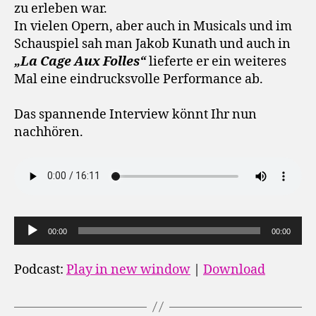
zu erleben war.
In vielen Opern, aber auch in Musicals und im
Schauspiel sah man Jakob Kunath und auch in
„La Cage Aux Folles“
lieferte er ein weiteres
Mal eine eindrucksvolle Performance ab.
Das spannende Interview könnt Ihr nun
nachhören.
A
00:00
00:00
u
d
Podcast:
Play in new window
|
Download
i
o