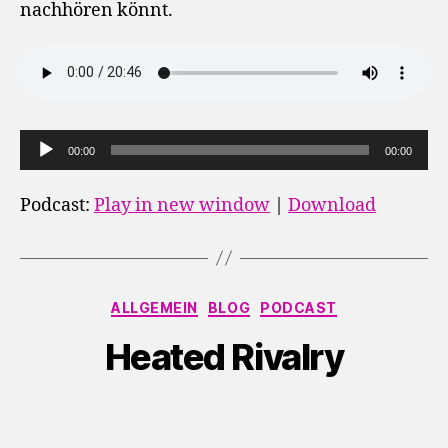
nachhören könnt.
A
00:00
00:00
u
d
Podcast:
Play in new window
|
Download
i
o
-
Kategorien
P
ALLGEMEIN
BLOG
PODCAST
l
Heated Rivalry
a
y
e
r