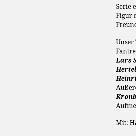
Serie 
Figur 
Freun
Unser 
Fantre
Lars S
Herte
Heinr
Außer
Kron
Aufmer
Mit: H