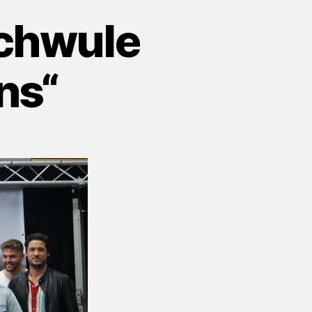
Schwule
ns“