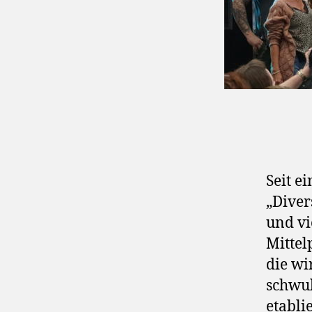
Seit e
„Diver
und vi
Mittel
die wi
schwul
etablie