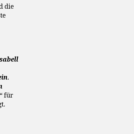
d die
ste
Isabell
ein
.
n
“ für
t.