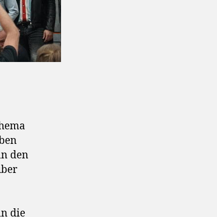
 Thema
eben
in den
über
in die