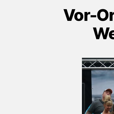
Vor-Or
We