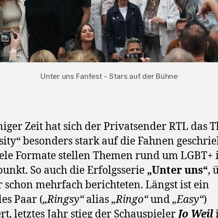
Unter uns Fanfest - Stars auf der Bühne
iniger Zeit hat sich der Privatsender RTL das
sity“ besonders stark auf die Fahnen geschri
ele Formate stellen Themen rund um LGBT+ 
punkt. So auch die Erfolgsserie
„Unter uns“
, 
r schon mehrfach berichteten. Längst ist ein
es Paar (
„Ringsy“
alias
„Ringo“
und
„Easy“
)
rt, letztes Jahr stieg der Schauspieler
Jo Weil