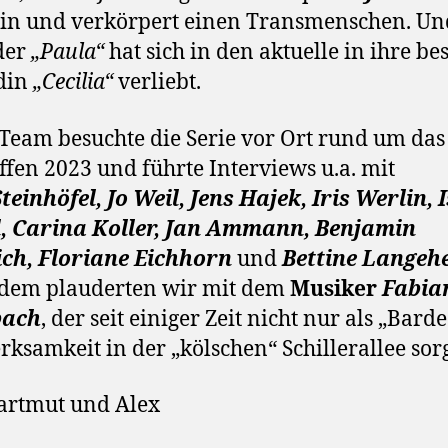
ein und verkörpert einen Transmenschen. Un
der
„Paula“
hat sich in den aktuelle in ihre be
din
„Cecilia“
verliebt.
Team besuchte die Serie vor Ort rund um das
ffen 2023 und führte Interviews u.a. mit
teinhöfel, Jo Weil, Jens Hajek, Iris Werlin, 
l, Carina Koller, Jan Ammann, Benjamin
ich, Floriane Eichhorn
und
Bettine Langeh
dem plauderten wir mit dem
Musiker
Fabia
bach
, der seit einiger Zeit nicht nur als „Barde
ksamkeit in der „kölschen“ Schillerallee sorg
artmut und Alex