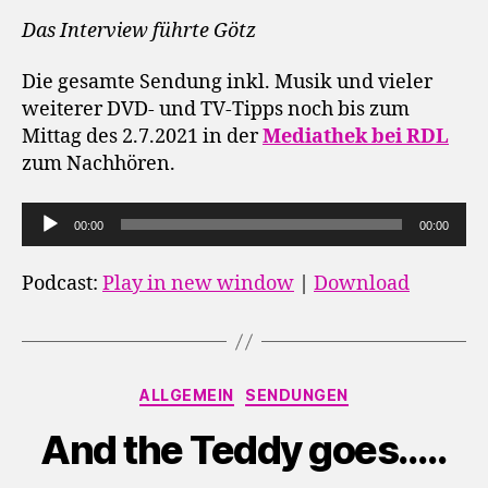
Das Interview führte Götz
Die gesamte Sendung inkl. Musik und vieler
weiterer DVD- und TV-Tipps noch bis zum
Mittag des 2.7.2021 in der
Mediathek bei RDL
zum Nachhören.
A
00:00
00:00
u
d
Podcast:
Play in new window
|
Download
i
o
-
Kategorien
P
ALLGEMEIN
SENDUNGEN
l
And the Teddy goes…..
a
y