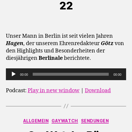
y
22
e
r
Unser Mann in Berlin ist seit vielen Jahren
Hagen
, der unserem Ehrenredakteur
Götz
von
den Highlights und Besonderheiten der
diesjährigen
Berlinale
berichtete.
A
00:00
00:00
u
d
Podcast:
Play in new window
|
Download
i
o
-
Kategorien
P
ALLGEMEIN
GAYWATCH
SENDUNGEN
l