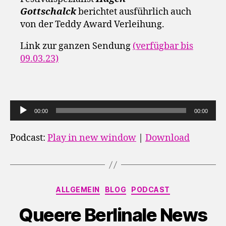
Gottschalck
berichtet ausführlich auch
von der Teddy Award Verleihung.
Link zur ganzen Sendung
(verfügbar bis
09.03.23)
A
00:00
00:00
u
d
Podcast:
Play in new window
|
Download
i
o
-
Kategorien
P
ALLGEMEIN
BLOG
PODCAST
l
Queere Berlinale News
a