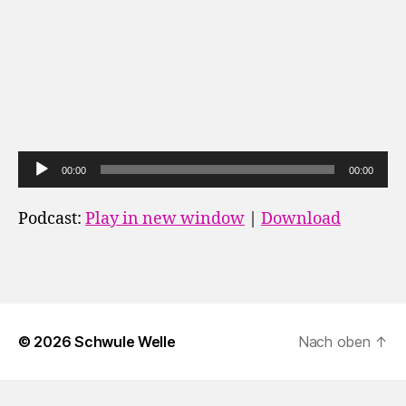
A
00:00
00:00
u
d
Podcast:
Play in new window
|
Download
i
o
-
P
l
© 2026
Schwule Welle
Nach oben
↑
a
y