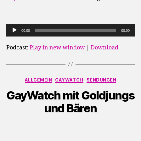
A
00:00
00:00
u
d
Podcast:
Play in new window
|
Download
i
o
-
Kategorien
P
ALLGEMEIN
GAYWATCH
SENDUNGEN
l
GayWatch mit Goldjungs
a
y
und Bären
e
r