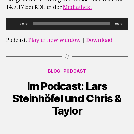
14.7.17 bei RDL in der
Mediathek.
A
00:00
00:00
u
d
Podcast:
Play in new window
|
Download
i
o
-
P
Kategorien
BLOG
PODCAST
l
Im Podcast: Lars
a
y
Steinhöfel und Chris &
e
Taylor
r