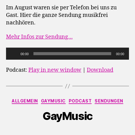
Im August waren sie per Telefon bei uns zu
Gast. Hier die ganze Sendung musikfrei
nachhören.
Mehr Infos zur Sendung…
A
00:00
00:00
u
d
Podcast:
Play in new window
|
Download
i
o
-
Kategorien
P
ALLGEMEIN
GAYMUSIC
PODCAST
SENDUNGEN
l
GayMusic
a
y
e