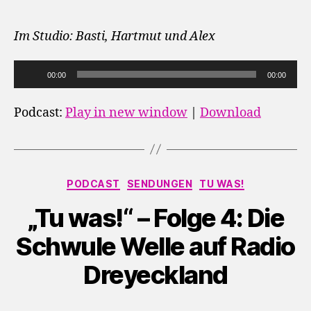
Im Studio: Basti, Hartmut und Alex
A
00:00
00:00
u
d
Podcast:
Play in new window
|
Download
i
o
-
Kategorien
P
PODCAST
SENDUNGEN
TU WAS!
l
„Tu was!“ – Folge 4: Die
a
y
Schwule Welle auf Radio
e
Dreyeckland
r