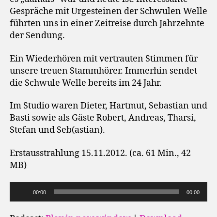
Gespräche mit Urgesteinen der Schwulen Welle
führten uns in einer Zeitreise durch Jahrzehnte
der Sendung.
Ein Wiederhören mit vertrauten Stimmen für
unsere treuen Stammhörer. Immerhin sendet
die Schwule Welle bereits im 24 Jahr.
Im Studio waren Dieter, Hartmut, Sebastian und
Basti sowie als Gäste Robert, Andreas, Tharsi,
Stefan und Seb(astian).
Erstausstrahlung 15.11.2012. (ca. 61 Min., 42
MB)
A
00:00
00:00
u
d