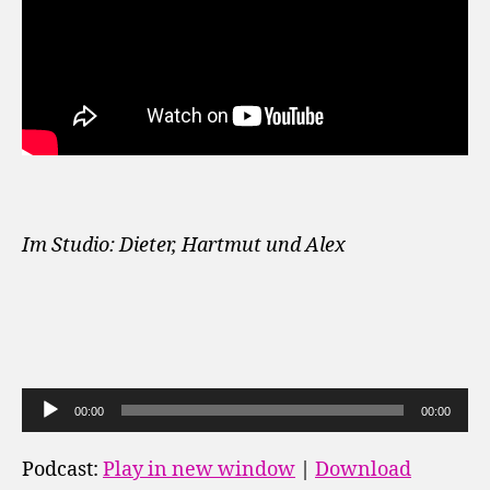
Im Studio: Dieter, Hartmut und Alex
A
00:00
00:00
u
d
Podcast:
Play in new window
|
Download