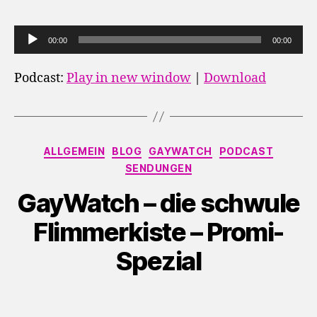
A
00:00
00:00
u
d
Podcast:
Play in new window
|
Download
i
o
-
P
Kategorien
ALLGEMEIN
BLOG
GAYWATCH
PODCAST
l
SENDUNGEN
a
GayWatch – die schwule
y
Flimmerkiste – Promi-
e
r
Spezial