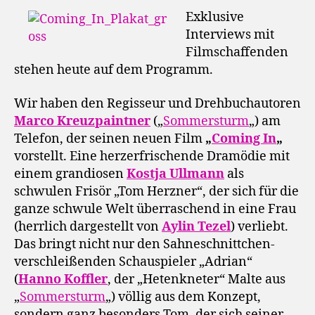
Exklusive
Interviews mit
Filmschaffenden
stehen heute auf dem Programm.
Wir haben den Regisseur und Drehbuchautoren
Marco Kreuzpaintner
(„
Sommersturm
„) am
Telefon, der seinen neuen Film
„
Coming In
„
vorstellt. Eine herzerfrischende Dramödie mit
einem grandiosen
Kostja Ullmann
als
schwulen Frisör „Tom Herzner“, der sich für die
ganze schwule Welt überraschend in eine Frau
(herrlich dargestellt von
Aylin Tezel
) verliebt.
Das bringt nicht nur den Sahneschnittchen-
verschleißenden Schauspieler „Adrian“
(
Hanno Koffler
, der „Hetenkneter“ Malte aus
„
Sommersturm
„) völlig aus dem Konzept,
sondern ganz besonders Tom, der sich seiner