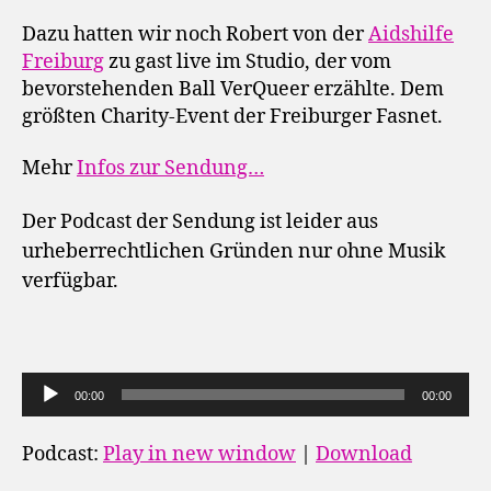
Dazu hatten wir noch Robert von der
Aidshilfe
Freiburg
zu gast live im Studio, der vom
bevorstehenden Ball VerQueer erzählte. Dem
größten Charity-Event der Freiburger Fasnet.
Mehr
Infos zur Sendung…
Der Podcast der Sendung ist leider aus
urheberrechtlichen Gründen nur ohne Musik
verfügbar.
A
00:00
00:00
u
d
Podcast:
Play in new window
|
Download
i