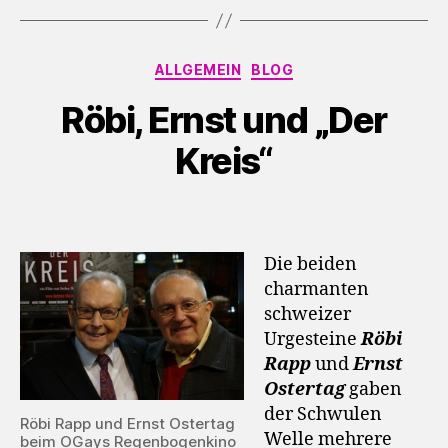
o
-
P
Kategorien
ALLGEMEIN
BLOG
l
Röbi, Ernst und „Der
a
y
Kreis“
e
r
Die beiden
charmanten
schweizer
Urgesteine
Röbi
Rapp
und
Ernst
Ostertag
gaben
der Schwulen
Röbi Rapp und Ernst Ostertag
Welle mehrere
beim OGays Regenbogenkino