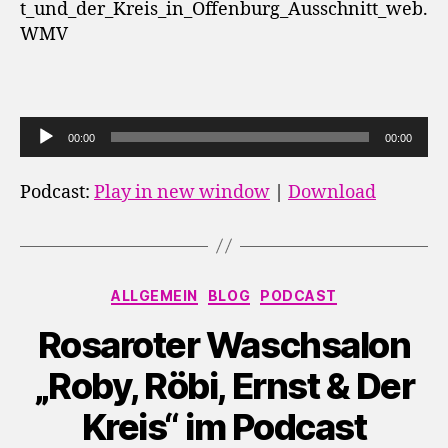
t_und_der_Kreis_in_Offenburg_Ausschnitt_web.
WMV
A
00:00
00:00
u
d
Podcast:
Play in new window
|
Download
i
o
-
P
Kategorien
ALLGEMEIN
BLOG
PODCAST
l
Rosaroter Waschsalon
a
y
„Roby, Röbi, Ernst & Der
e
Kreis“ im Podcast
r