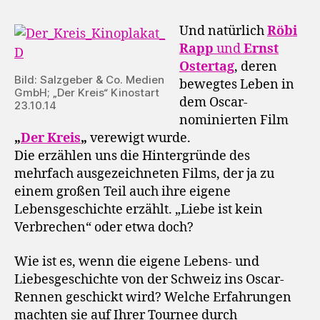
Und natürlich
R
öbi
Rapp
und
Ernst
Ostertag
, deren
Bild: Salzgeber & Co. Medien
bewegtes Leben in
GmbH; „Der Kreis“ Kinostart
dem Oscar-
23.10.14
nominierten Film
„
Der Kreis
„
verewigt wurde.
Die erzählen uns die Hintergründe des
mehrfach ausgezeichneten Films, der ja zu
einem großen Teil auch ihre eigene
Lebensgeschichte erzählt. „Liebe ist kein
Verbrechen“ oder etwa doch?
Wie ist es, wenn die eigene Lebens- und
Liebesgeschichte von der Schweiz ins Oscar-
Rennen geschickt wird? Welche Erfahrungen
machten sie auf Ihrer Tournee durch