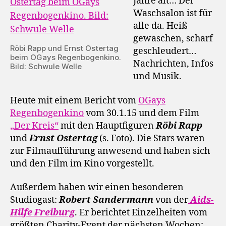
Jahre alt… Der
Waschsalon ist für
alle da. Heiß
gewaschen, scharf
Röbi Rapp und Ernst Ostertag
geschleudert…
beim OGays Regenbogenkino.
Nachrichten, Infos
Bild: Schwule Welle
und Musik.
Heute mit einem Bericht vom
OGays
Regenbogenkino
vom 30.1.15 und dem Film
„Der Kreis“
mit den Hauptfiguren
Röbi Rapp
und
Ernst Ostertag
(s. Foto). Die Stars waren
zur Filmaufführung anwesend und haben sich
und den Film im Kino vorgestellt.
Außerdem haben wir einen besonderen
Studiogast:
Robert Sandermann
von der
Aids-
Hilfe Freiburg
. Er berichtet Einzelheiten vom
größten Charity-Event der nächsten Wochen: