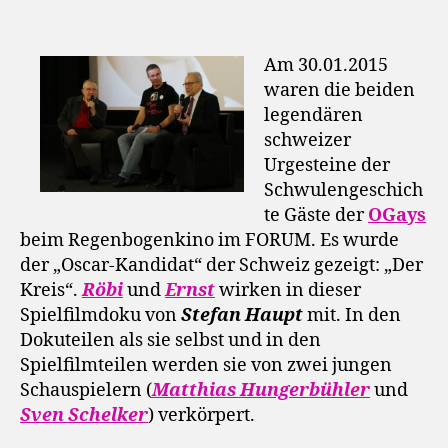
Am 30.01.2015
waren die beiden
legendären
schweizer
Urgesteine der
Schwulengeschich
te Gäste der
OGays
beim Regenbogenkino im FORUM. Es wurde
der „Oscar-Kandidat“ der Schweiz gezeigt: „Der
Kreis“.
Röbi
und
Ernst
wirken in dieser
Spielfilmdoku von
Stefan Haupt
mit. In den
Dokuteilen als sie selbst und in den
Spielfilmteilen werden sie von zwei jungen
Schauspielern (
Matthias Hungerbühler
und
Sven Schelker
) verkörpert.