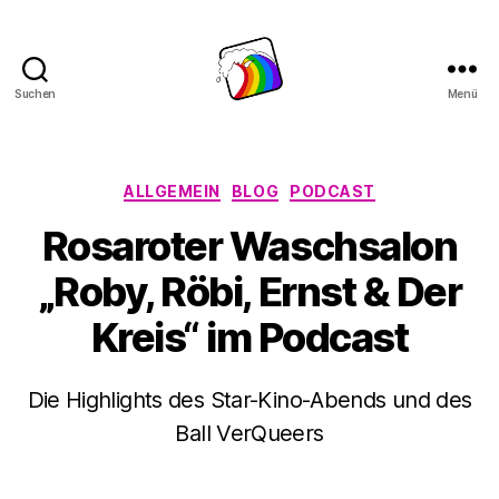
Suchen
Menü
Schwule
Welle
Kategorien
ALLGEMEIN
BLOG
PODCAST
Rosaroter Waschsalon
„Roby, Röbi, Ernst & Der
Kreis“ im Podcast
Die Highlights des Star-Kino-Abends und des
Ball VerQueers