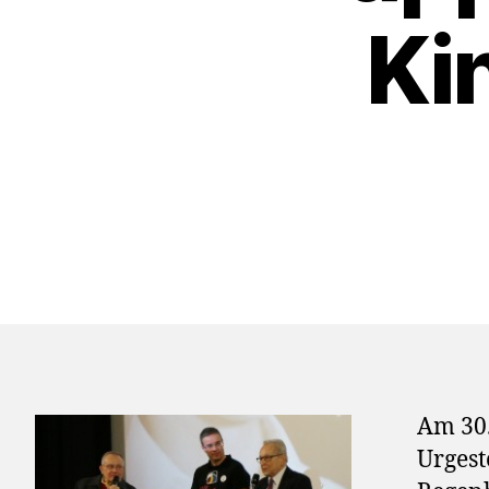
Ki
Am 30.
Urgest