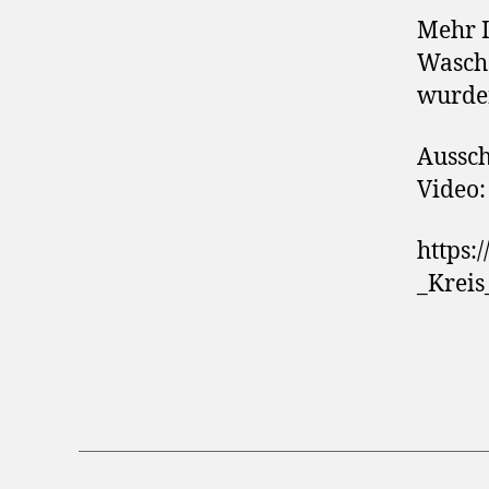
Mehr I
Waschs
wurden
Aussch
Video:
https:
_Krei