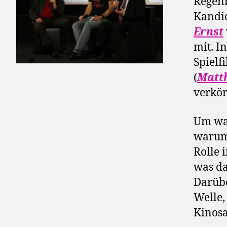
Regen
Kandid
Ernst
mit. I
Spielf
(
Matt
verkör
Um was
warum
Rolle 
was da
Darübe
Welle,
Kinosa