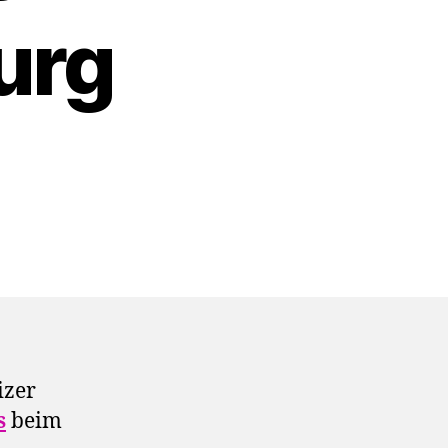
urg
izer
s
beim