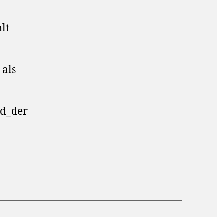
lt
 als
nd_der