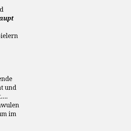
d
Haupt
pielern
ende
at und
t….
chwulen
kum im