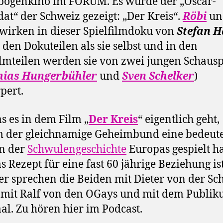
bogenkino im FORUM. Es wurde der „Oscar-
at“ der Schweiz gezeigt: „Der Kreis“.
Röbi
un
wirken in dieser Spielfilmdoku von
Stefan 
n den Dokuteilen als sie selbst und in den
ilmteilen werden sie von zwei jungen Schaus
hias Hungerbühler
und
Sven Schelker
)
pert.
 es in dem Film „
Der Kreis
“ eigentlich geht,
 der gleichnamige Geheimbund eine bedeut
in der
Schwulengeschichte
Europas gespielt h
s Rezept für eine fast 60 jährige Beziehung is
r sprechen die Beiden mit Dieter von der S
 mit Ralf von den OGays und mit dem Publi
al. Zu hören hier im Podcast.