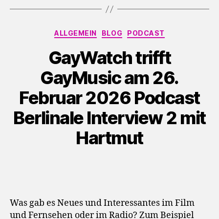
o
-
Kategorien
P
ALLGEMEIN
BLOG
PODCAST
l
GayWatch trifft
a
y
GayMusic am 26.
e
Februar 2026 Podcast
r
Berlinale Interview 2 mit
Hartmut
Was gab es Neues und Interessantes im Film
und Fernsehen oder im Radio? Zum Beispiel