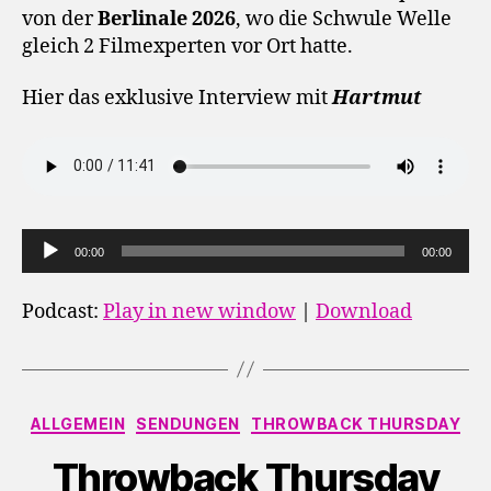
von der
Berlinale 2026
, wo die Schwule Welle
gleich 2 Filmexperten vor Ort hatte.
Hier das exklusive Interview mit
Hartmut
A
00:00
00:00
u
d
Podcast:
Play in new window
|
Download
i
o
-
Kategorien
P
ALLGEMEIN
SENDUNGEN
THROWBACK THURSDAY
l
Throwback Thursday
a