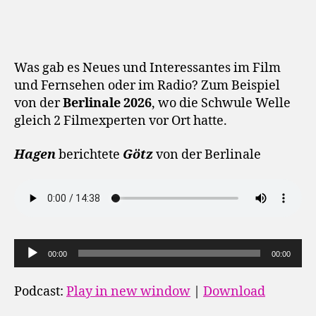
Was gab es Neues und Interessantes im Film
und Fernsehen oder im Radio? Zum Beispiel
von der
Berlinale 2026
, wo die Schwule Welle
gleich 2 Filmexperten vor Ort hatte.
Hagen
berichtete
Götz
von der Berlinale
A
00:00
00:00
u
d
Podcast:
Play in new window
|
Download
i