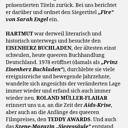
präsentierten Titeln zurück. Bei uns berichtet
er darüber und ordnet den Siegertitel
„Fire“
von Sarah Engel
ein.
HARTMUT
war derweil literarisch und
historisch unterwegs und besuchte den
EISENHERZ BUCHLADEN
, der ältesten einst
schwulen, heute queeren Buchhandlung
Deutschland. 1978 eröffnet (damals als
„Prinz
Eisenherz Buchladen“
), durchlebte sie viele
ereignisreiche und bewegende Jahrzehnte,
wandelte sich angesichts der veränderten Lage
immer wieder und erfand sich auch immer
wieder neu.
ROLAND MÜLLER-FLAHAR
erinnert uns u.a. an die Zeit der
Aids-Krise
,
aber auch an die Anfänge des queeren
Filmpreises, den
TEDDY AWARDS
. Und auch
das
Szene-Magazin „Siegessäule“
entstand