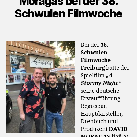
Moragas bei der 38.
Schwulen Filmwoche
Bei der
38.
Schwulen
Filmwoche
Freiburg
hatte der
Spielfilm
„A
Stormy Night“
seine deutsche
Erstaufführung.
Regisseur,
Hauptdarsteller,
Drehbuch und
Produzent
DAVID
MORAGAS
ließ es