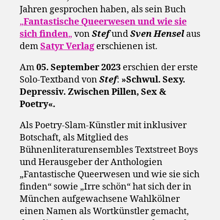
Jahren gesprochen haben, als sein Buch
„
Fantastische Queerwesen und wie sie
sich finden
„
von
Stef
und
Sven Hensel
aus
dem
Satyr Verlag
erschienen ist.
Am
05. September 2023
erschien der erste
Solo-Textband von
Stef
:
»Schwul. Sexy.
Depressiv. Zwischen Pillen, Sex &
Poetry«
.
Als Poetry-Slam-Künstler mit inklusiver
Botschaft, als Mitglied des
Bühnenliteraturensembles Textstreet Boys
und Herausgeber der Anthologien
„Fantastische Queerwesen und wie sie sich
finden“ sowie „Irre schön“ hat sich der in
München aufgewachsene Wahlkölner
einen Namen als Wortkünstler gemacht,