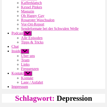
Kaffeeklatsch
Kessel Pinkes
Magazin
Oh Happy Gay
Rosaroter Waschsalon
Vor-Ort-Report
Sendeformate bei der Schwulen Welle
Podcast
Untermenü
anzeigen
Alle Episoden
Tipps & Tricks
Chat
Inside
Untermenü
anzeigen
Über uns
Team
Links
Frequenzen
Kontakt
Untermenü
anzeigen
Kontakt
Lage / Anfahrt
Impressum
Schlagwort:
Depression