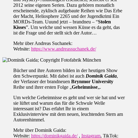
2012 seine eigenen Serien. Dazu gehören monatlich
erscheinende, zyklisch aufgebaute Reihen wie Das Erbe
der Macht, Heliosphere 2265 und der Jugendkrimi Ein
MORDs-Team. Uuund jetzt – brandneu – “
Stolen
Kisses
”. Um welche und wessen Küsse es da geht, das
ist die Frage und der stellt sich der Autor…
Mehr über Andreas Suchanek:
Website:
https://www.andreassuchanek.de/
Bücher und ihre Autoren bilden in der heutigen Show
den Schwerpunkt. Mit dabei ist auch
Dominik Gaida
,
der Verfasser der brandneuen
Brynmor University
Reihe und ihrer ersten Folge „
Geheimnisse
„.
Um welche Geheimnisse es geht und wer sie hat und wer
sie lüftet und warum das für die Schwule Welle
interessant ist? Das erfahrt Ihr in einem
Exklusivinterview mit dem neuen, leuchtenden Stern am
Autorenhimmel.
Mehr über Dominik Gaida:
Website:
https://dominikgaida.de/
,
Instagram
, TikTok: