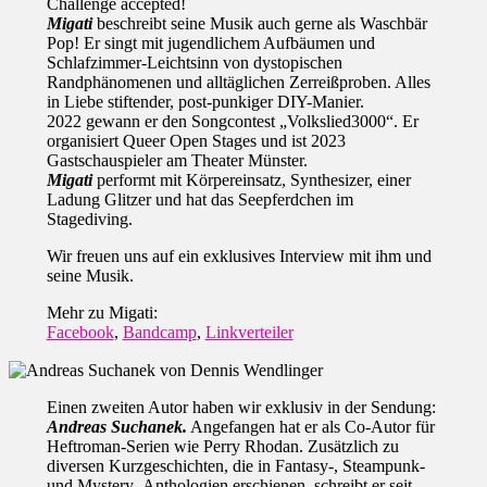
Challenge accepted!
Migati
beschreibt seine Musik auch gerne als Waschbär
Pop! Er singt mit jugendlichem Aufbäumen und
Schlafzimmer-Leichtsinn von dystopischen
Randphänomenen und alltäglichen Zerreißproben. Alles
in Liebe stiftender, post-punkiger DIY-Manier.
2022 gewann er den Songcontest „Volkslied3000“. Er
organisiert Queer Open Stages und ist 2023
Gastschauspieler am Theater Münster.
Migati
performt mit Körpereinsatz, Synthesizer, einer
Ladung Glitzer und hat das Seepferdchen im
Stagediving.
Wir freuen uns auf ein exklusives Interview mit ihm und
seine Musik.
Mehr zu Migati:
Facebook
,
Bandcamp
,
Linkverteiler
Einen zweiten Autor haben wir exklusiv in der Sendung:
Andreas Suchanek.
Angefangen hat er als Co-Autor für
Heftroman-Serien wie Perry Rhodan. Zusätzlich zu
diversen Kurzgeschichten, die in Fantasy-, Steampunk-
und Mystery- Anthologien erschienen, schreibt er seit