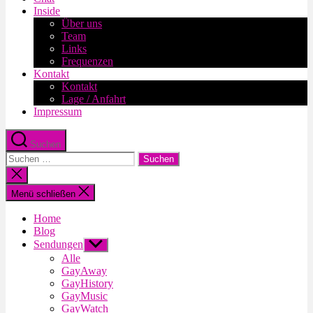
Inside
Über uns
Team
Links
Frequenzen
Kontakt
Kontakt
Lage / Anfahrt
Impressum
Suchen
Suche
nach:
Suche
schließen
Menü schließen
Home
Blog
Sendungen
Untermenü
anzeigen
Alle
GayAway
GayHistory
GayMusic
GayWatch