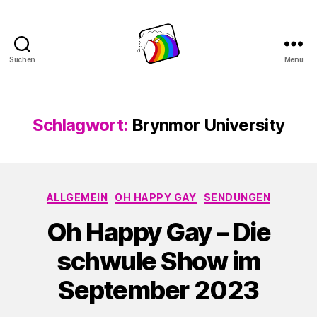
Suchen
Menü
Schwule
Welle
Schlagwort:
Brynmor University
Kategorien
ALLGEMEIN
OH HAPPY GAY
SENDUNGEN
Oh Happy Gay – Die
schwule Show im
September 2023