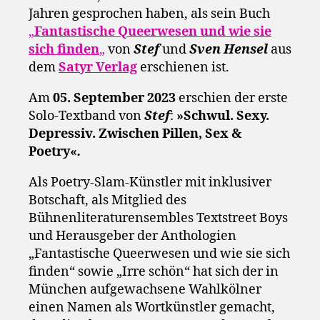
Jahren gesprochen haben, als sein Buch
„
Fantastische Queerwesen und wie sie
sich finden
„
von
Stef
und
Sven Hensel
aus
dem
Satyr Verlag
erschienen ist.
Am
05. September 2023
erschien der erste
Solo-Textband von
Stef
:
»Schwul. Sexy.
Depressiv. Zwischen Pillen, Sex &
Poetry«
.
Als Poetry-Slam-Künstler mit inklusiver
Botschaft, als Mitglied des
Bühnenliteraturensembles Textstreet Boys
und Herausgeber der Anthologien
„Fantastische Queerwesen und wie sie sich
finden“ sowie „Irre schön“ hat sich der in
München aufgewachsene Wahlkölner
einen Namen als Wortkünstler gemacht,