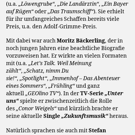
(u.a.
„Löwengrube“
,
„Die Landärztin“
,
„Ein Bayer
auf Rügen“
oder
„Das Traumschiff“
). Sie erhielt
für ihr umfangreiches Schaffen bereits viele
Preis, u.a. den Adolf-Grimme-Preis.
Mit dabei war auch
Moritz Bäckerling
, der in
noch jungen Jahren eine beachtliche Biografie
vorzuweisen hat. Er wirkte an vielen Formaten
mit (u.a.
„Let’s Talk. Weil Meinung
zählt“
,
„Schatz, nimm Du
sie!“
,
„Spotlight“
,
„Immenhof – Das Abenteuer
eines Sommers“
,
„Frühling“
und ganz
aktuell
„GEOlino TV“
). In der
TV-Serie
„Unter
uns“
spielte er zwischenzeitlich die Rolle
des
„Conor Weigels“
und kürzlich brachte er
seine aktuelle
Single
„Zukunftsmusik“
heraus.
Natürlich sprachen sie auch mit
Stefan