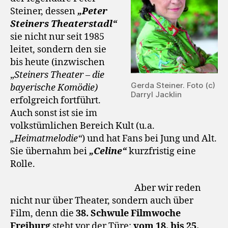
Steiner, dessen
„Peter
Steiners Theaterstadl“
sie nicht nur seit 1985
leitet, sondern den sie
bis heute (inzwischen
„
Steiners Theater – die
Gerda Steiner. Foto (c)
bayerische Komödie)
Darryl Jacklin
erfolgreich fortführt.
Auch sonst ist sie im
volkstümlichen Bereich Kult (u.a.
„Heimatmelodie“
) und hat Fans bei Jung und Alt.
Sie übernahm bei
„Celine“
kurzfristig eine
Rolle.
Aber wir reden
nicht nur über Theater, sondern auch über
Film, denn die
38. Schwule Filmwoche
Freiburg
steht vor der Türe:
vom 18. bis 25.