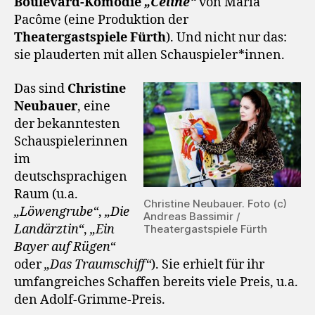
Boulevard-Komödie
„Celine“
von Maria
Pacôme (eine Produktion der
Theatergastspiele Fürth
). Und nicht nur das:
sie plauderten mit allen Schauspieler*innen.
Das sind
Christine
Neubauer
, eine
der bekanntesten
Schauspielerinnen
im
deutschsprachigen
Raum (u.a.
Christine Neubauer. Foto (c)
„Löwengrube“
,
„Die
Andreas Bassimir /
Landärztin“
,
„Ein
Theatergastspiele Fürth
Bayer auf Rügen“
oder
„Das Traumschiff“
). Sie erhielt für ihr
umfangreiches Schaffen bereits viele Preis, u.a.
den Adolf-Grimme-Preis.