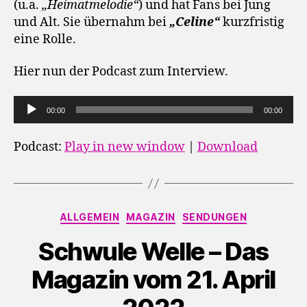
(u.a.
„Heimatmelodie“
) und hat Fans bei Jung
und Alt. Sie übernahm bei
„Celine“
kurzfristig
eine Rolle.
Hier nun der Podcast zum Interview.
A
00:00
00:00
u
d
Podcast:
Play in new window
|
Download
i
o
-
Kategorien
P
ALLGEMEIN
MAGAZIN
SENDUNGEN
l
Schwule Welle – Das
a
y
Magazin vom 21. April
e