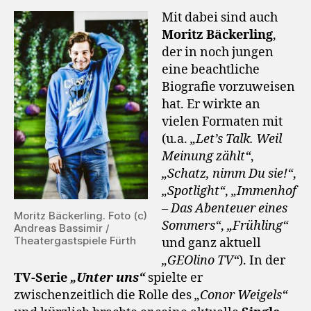
Mit dabei sind auch
Moritz Bäckerling
,
der in noch jungen
eine beachtliche
Biografie vorzuweisen
hat. Er wirkte an
vielen Formaten mit
(u.a.
„Let’s Talk. Weil
Meinung zählt“
,
„Schatz, nimm Du sie!“
,
„Spotlight“
,
„Immenhof
– Das Abenteuer eines
Moritz Bäckerling. Foto (c)
Sommers“
,
„Frühling“
Andreas Bassimir /
Theatergastspiele Fürth
und ganz aktuell
„GEOlino TV“
). In der
TV-Serie
„Unter uns“
spielte er
zwischenzeitlich die Rolle des
„Conor Weigels“