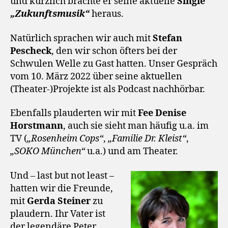
und kürzlich brachte er seine aktuelle
Single
„Zukunftsmusik“
heraus.
Natürlich sprachen wir auch mit
Stefan
Pescheck
, den wir schon öfters bei der
Schwulen Welle zu Gast hatten. Unser Gespräch
vom 10. März 2022 über seine aktuellen
(Theater-)Projekte ist als Podcast nachhörbar.
Ebenfalls plauderten wir mit
Fee Denise
Horstmann
, auch sie sieht man häufig u.a. im
TV (
„Rosenheim Cops“
,
„Familie Dr. Kleist“
,
„SOKO München“
u.a.) und am Theater.
Und – last but not least –
hatten wir die Freunde,
mit
Gerda Steiner
zu
plaudern. Ihr Vater ist
der legendäre Peter