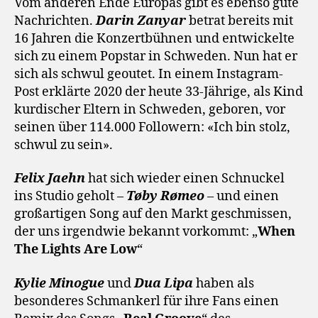
Vom anderen Ende Europas gibt es ebenso gute
Nachrichten.
Darin Zanyar
betrat bereits mit
16 Jahren die Konzertbühnen und entwickelte
sich zu einem Popstar in Schweden. Nun hat er
sich als schwul geoutet. In einem Instagram-
Post erklärte 2020 der heute 33-Jährige, als Kind
kurdischer Eltern in Schweden, geboren, vor
seinen über 114.000 Followern: «Ich bin stolz,
schwul zu sein».
Felix Jaehn
hat sich wieder einen Schnuckel
ins Studio geholt –
Tøby Rømeo
– und einen
großartigen Song auf den Markt geschmissen,
der uns irgendwie bekannt vorkommt: „
When
The Lights Are Low
“
Kylie Minogue
und
Dua Lipa
haben als
besonderes Schmankerl für ihre Fans einen