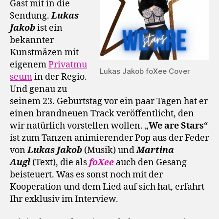
Gast mit in die
Sendung.
Lukas
Jakob
ist ein
bekannter
Kunstmäzen mit
eigenem
Privatmu
Lukas Jakob foXee Cover
seum
in der Regio.
Und genau zu
seinem 23. Geburtstag vor ein paar Tagen hat er
einen brandneuen Track veröffentlicht, den
wir natürlich vorstellen wollen. „
We are Stars
“
ist zum Tanzen animierender Pop aus der Feder
von
Lukas Jakob
(Musik) und
Martina
Augl
(Text), die als
foXee
auch den Gesang
beisteuert. Was es sonst noch mit der
Kooperation und dem Lied auf sich hat, erfahrt
Ihr exklusiv im Interview.