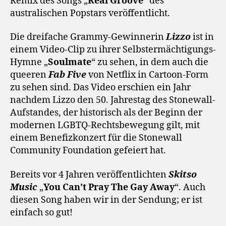
Remix des Songs „
Real Groove
“ des
australischen Popstars veröffentlicht.
Die dreifache Grammy-Gewinnerin
Lizzo
ist in
einem Video-Clip zu ihrer Selbstermächtigungs-
Hymne „
Soulmate
“ zu sehen, in dem auch die
queeren
Fab Five
von Netflix in Cartoon-Form
zu sehen sind. Das Video erschien ein Jahr
nachdem Lizzo den 50. Jahrestag des Stonewall-
Aufstandes, der historisch als der Beginn der
modernen LGBTQ-Rechtsbewegung gilt, mit
einem Benefizkonzert für die Stonewall
Community Foundation gefeiert hat.
Bereits vor 4 Jahren veröffentlichten
Skitso
Music
„
You Can’t Pray The Gay Away
“. Auch
diesen Song haben wir in der Sendung; er ist
einfach so gut!