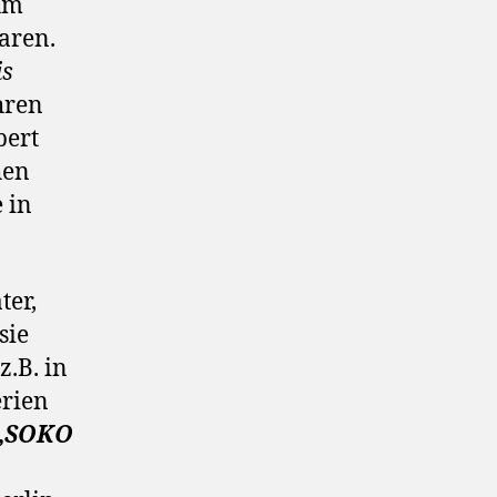
zum
aren.
is
hren
pert
hen
 in
ter,
sie
.B. in
erien
„SOKO