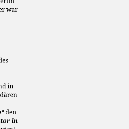
erlin
er war
des
d in
ndären
o“
den
tor in