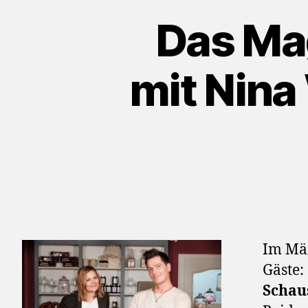
Das Mag
mit Nin
Im Mär
Gäste:
Schau