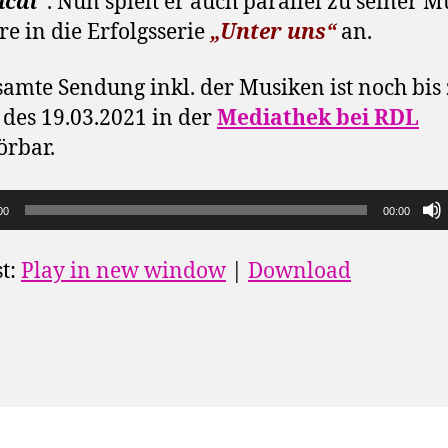
ical“
. Nun spielt er auch parallel zu seiner M
re in die Erfolgsserie
„Unter uns“
an.
samte Sendung inkl. der Musiken ist noch bi
 des 19.03.2021 in der
Mediathek bei RDL
rbar.
00
00:00
t:
Play in new window
|
Download