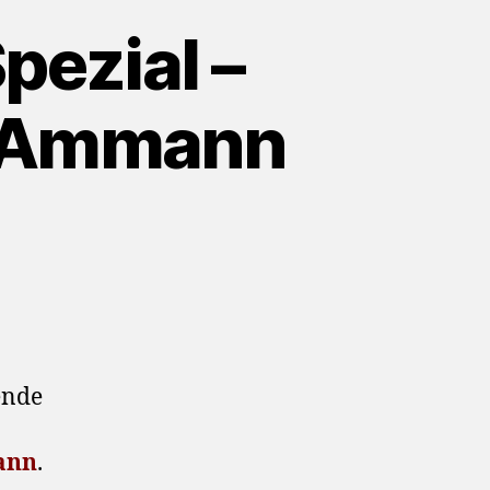
pezial –
n Ammann
ende
ann
.