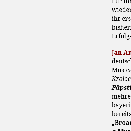
Für ih
wiede
ihr er
bisher
Erfolg
Jan 
deutsc
Music
Kroloc
Päpst
mehre
bayer
bereits
„Broa