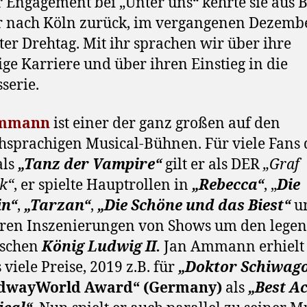
r Engagement bei „Unter uns“ kehrte sie aus B
r nach Köln zurück, im vergangenen Dezemb
ster Drehtag. Mit ihr sprachen wir über ihre
ige Karriere und über ihren Einstieg in die
sserie.
Ammann
ist einer der ganz großen auf den
hsprachigen Musical-Bühnen. Für viele Fans 
als
„Tanz der Vampire“
gilt er als DER
„Graf
k“
, er spielte Hauptrollen in
„Rebecca“
, „
Die
in“
,
„Tarzan“
,
„Die Schöne und das Biest“
un
ren Inszenierungen von Shows um den lege
ischen
König Ludwig II.
Jan Ammann erhielt
 viele Preise, 2019 z.B. für
„Doktor Schiwag
dwayWorld Award“ (Germany)
als
„Best Ac