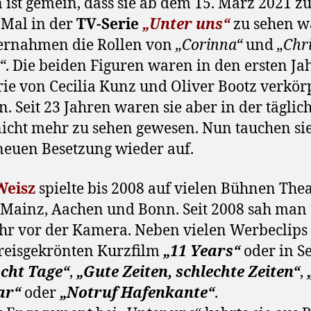
 ist gemein, dass sie ab dem 15. März 2021 
 Mal in der
TV-Serie
„Unter uns“
zu sehen w
ernahmen die Rollen von
„Corinna“
und
„Chr
“
. Die beiden Figuren waren in den ersten Ja
rie von Cecilia Kunz und Oliver Bootz verkör
. Seit 23 Jahren waren sie aber in der täglic
nicht mehr zu sehen gewesen. Nun tauchen sie
neuen Besetzung wieder auf.
Weisz
spielte bis 2008 auf vielen Bühnen Thea
n Mainz, Aachen und Bonn. Seit 2008 sah man 
r vor der Kamera. Neben vielen Werbeclips z
reisgekrönten Kurzfilm
„11 Years“
oder in S
cht Tage“
,
„Gute Zeiten, schlechte Zeiten“
,
ar“
oder
„Notruf Hafenkante“
.