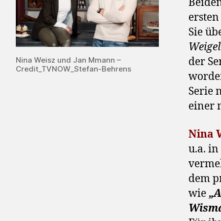
Beiden
ersten
Sie üb
Weigel
Nina Weisz und Jan Mmann –
der Se
Credit_TVNOW_Stefan-Behrens
worden
Serie 
einer 
Nina 
u.a. i
vermeh
dem p
wie
„A
Wism