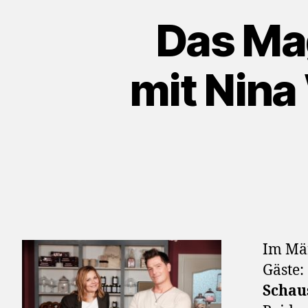
Das Mag
mit Nin
Im Mär
Gäste:
Schau