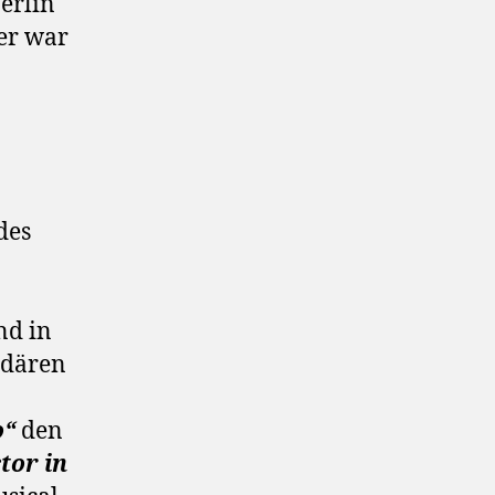
erlin
er war
des
d in
ndären
o“
den
tor in