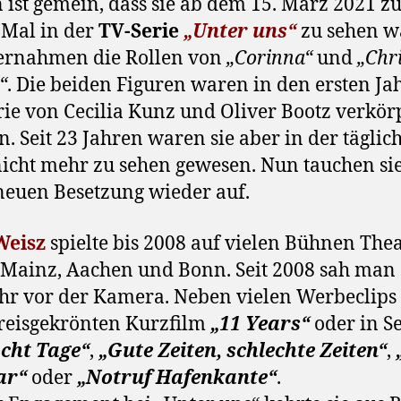
 ist gemein, dass sie ab dem 15. März 2021 
 Mal in der
TV-Serie
„Unter uns“
zu sehen w
ernahmen die Rollen von
„Corinna“
und
„Chr
“
. Die beiden Figuren waren in den ersten Ja
rie von Cecilia Kunz und Oliver Bootz verkör
. Seit 23 Jahren waren sie aber in der täglic
nicht mehr zu sehen gewesen. Nun tauchen sie
neuen Besetzung wieder auf.
Weisz
spielte bis 2008 auf vielen Bühnen Thea
n Mainz, Aachen und Bonn. Seit 2008 sah man 
r vor der Kamera. Neben vielen Werbeclips z
reisgekrönten Kurzfilm
„11 Years“
oder in S
cht Tage“
,
„Gute Zeiten, schlechte Zeiten“
,
ar“
oder
„Notruf Hafenkante“
.