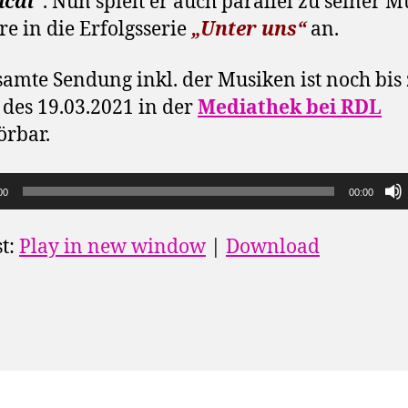
ical“
. Nun spielt er auch parallel zu seiner M
re in die Erfolgsserie
„Unter uns“
an.
samte Sendung inkl. der Musiken ist noch bi
 des 19.03.2021 in der
Mediathek bei RDL
rbar.
00
00:00
t:
Play in new window
|
Download