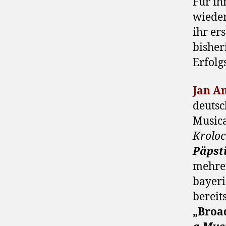
Für ih
wiede
ihr er
bisher
Erfolg
Jan 
deutsc
Music
Kroloc
Päpst
mehre
bayer
bereits
„Broa