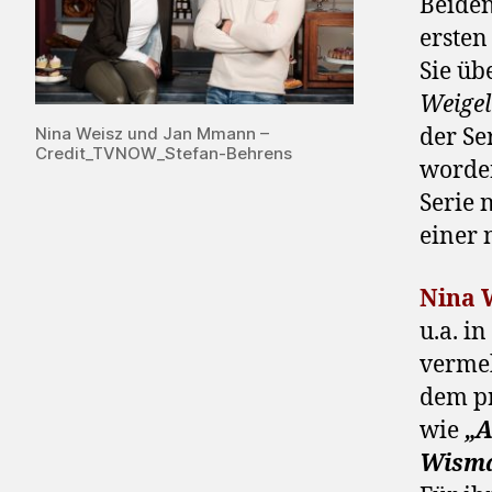
Beiden
ersten
Sie üb
Weigel
Nina Weisz und Jan Mmann –
der Se
Credit_TVNOW_Stefan-Behrens
worden
Serie 
einer 
Nina 
u.a. i
vermeh
dem p
wie
„A
Wism