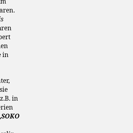
zum
aren.
is
hren
pert
hen
 in
ter,
sie
.B. in
erien
„SOKO