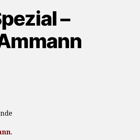
pezial –
n Ammann
ende
ann
.