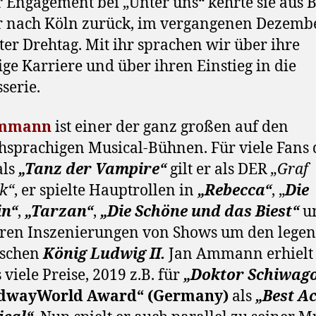
r Engagement bei „Unter uns“ kehrte sie aus B
r nach Köln zurück, im vergangenen Dezemb
ster Drehtag. Mit ihr sprachen wir über ihre
ige Karriere und über ihren Einstieg in die
sserie.
Ammann
ist einer der ganz großen auf den
hsprachigen Musical-Bühnen. Für viele Fans 
als
„Tanz der Vampire“
gilt er als DER
„Graf
k“
, er spielte Hauptrollen in
„Rebecca“
, „
Die
in“
,
„Tarzan“
,
„Die Schöne und das Biest“
un
ren Inszenierungen von Shows um den lege
ischen
König Ludwig II.
Jan Ammann erhielt
 viele Preise, 2019 z.B. für
„Doktor Schiwag
dwayWorld Award“ (Germany)
als
„Best Ac