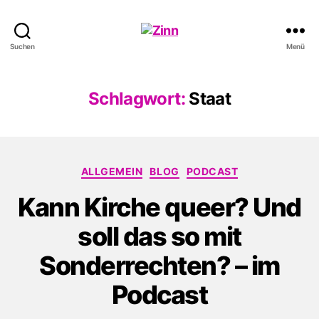
Schwule
Suchen
Menü
Welle
Schlagwort:
Staat
Kategorien
ALLGEMEIN
BLOG
PODCAST
Kann Kirche queer? Und
soll das so mit
Sonderrechten? – im
Podcast