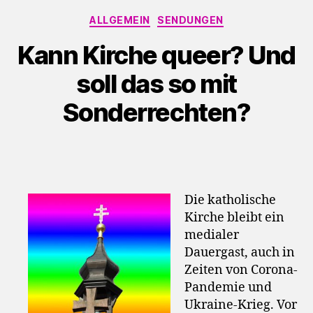
l
Kategorien
ALLGEMEIN
SENDUNGEN
a
y
Kann Kirche queer? Und
e
soll das so mit
r
Sonderrechten?
Die katholische
Kirche bleibt ein
medialer
Dauergast, auch in
Zeiten von Corona-
Pandemie und
Ukraine-Krieg. Vor