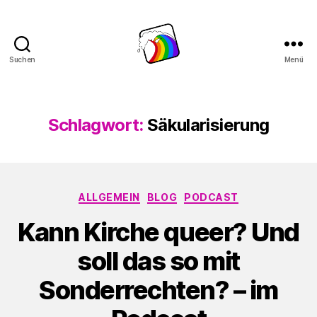
Suchen
Menü
Schwule
Welle
Schlagwort:
Säkularisierung
Kategorien
ALLGEMEIN
BLOG
PODCAST
Kann Kirche queer? Und
soll das so mit
Sonderrechten? – im