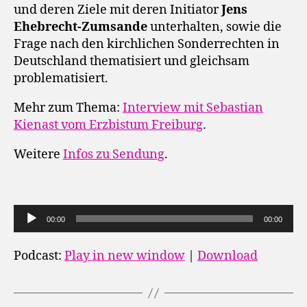
und deren Ziele mit deren Initiator
Jens
Ehebrecht-Zumsande
unterhalten, sowie die
Frage nach den kirchlichen Sonderrechten in
Deutschland thematisiert und gleichsam
problematisiert.
Mehr zum Thema:
Interview mit Sebastian
Kienast vom Erzbistum Freiburg
.
Weitere
Infos zu Sendung
.
A
u
00:00
00:00
d
i
Podcast:
Play in new window
|
Download
o
-
P