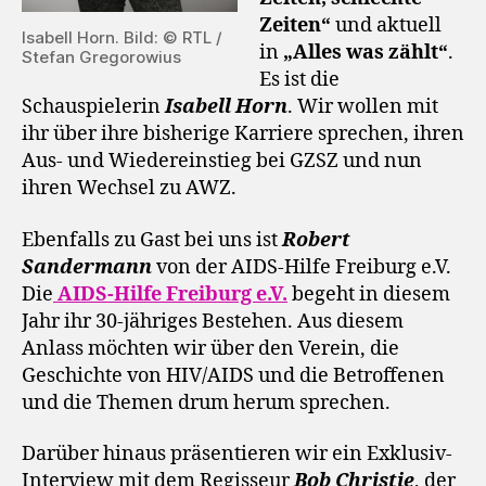
Zeiten“
und aktuell
Isabell Horn. Bild: © RTL /
in
„Alles was zählt“
.
Stefan Gregorowius
Es ist die
Schauspielerin
Isabell Horn
. Wir wollen mit
ihr über ihre bisherige Karriere sprechen, ihren
Aus- und Wiedereinstieg bei GZSZ und nun
ihren Wechsel zu AWZ.
Ebenfalls zu Gast bei uns ist
Robert
Sandermann
von der AIDS-Hilfe Freiburg e.V.
Die
AIDS-Hilfe Freiburg e.V.
begeht in diesem
Jahr ihr 30-jähriges Bestehen. Aus diesem
Anlass möchten wir über den Verein, die
Geschichte von HIV/AIDS und die Betroffenen
und die Themen drum herum sprechen.
Darüber hinaus präsentieren wir ein Exklusiv-
Interview mit dem Regisseur
Bob Christie
, der