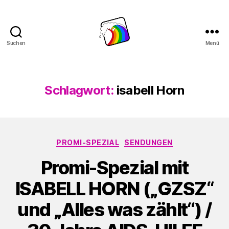
Suchen
Menü
Schwule
Welle
Schlagwort:
isabell Horn
Kategorien
PROMI-SPEZIAL
SENDUNGEN
Promi-Spezial mit
ISABELL HORN („GZSZ“
und „Alles was zählt“) /