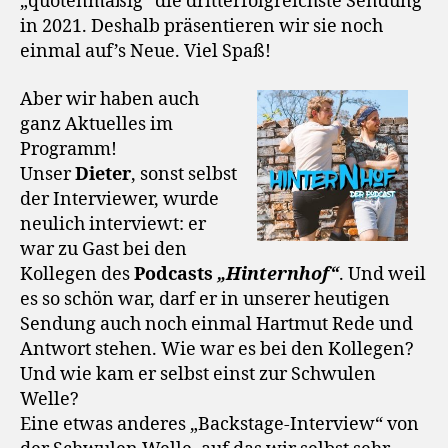
„quotenmäßig“ die dritterfolgreichste Sendung
in 2021. Deshalb präsentieren wir sie noch
einmal auf’s Neue. Viel Spaß!
Aber wir haben auch
ganz Aktuelles im
Programm!
Unser
Dieter
, sonst selbst
der Interviewer, wurde
neulich interviewt: er
war zu Gast bei den
Kollegen des
Podcasts
„Hinternhof“
. Und weil
es so schön war, darf er in unserer heutigen
Sendung auch noch einmal Hartmut Rede und
Antwort stehen. Wie war es bei den Kollegen?
Und wie kam er selbst einst zur Schwulen
Welle?
Eine etwas anderes „Backstage-Interview“ von