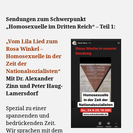
Sendungen zum Schwerpunkt
„Homosexuelle im Dritten Reich“ – Teil 1:
„Vom Lila Lied zum
Rosa Winkel –
Homosexuelle in der
Zeit der
Nationalsozialisten“
Mit Dr. Alexander
Zinn und Peter Haug-
Lamersdorf
Spezial zu einer
spannenden und
bedrückenden Zeit.
Wir sprachen mit dem