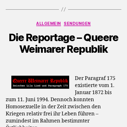
o
-
P
Kategorien
ALLGEMEIN
SENDUNGEN
l
Die Reportage – Queere
a
y
Weimarer Republik
e
r
Der Paragraf 175
existierte vom 1.
Januar 1872 bis
zum 11. Juni 1994. Dennoch konnten
Homosexuelle in der Zeit zwischen den
Kriegen relativ frei ihr Leben führen –
zumindest im Rahmen bestimmter