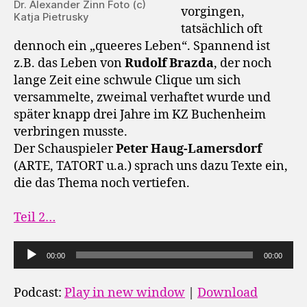
Dr. Alexander Zinn Foto (c)
vorgingen,
Katja Pietrusky
tatsächlich oft
dennoch ein „queeres Leben“. Spannend ist
z.B. das Leben von
Rudolf Brazda
, der noch
lange Zeit eine schwule Clique um sich
versammelte, zweimal verhaftet wurde und
später knapp drei Jahre im KZ Buchenheim
verbringen musste.
Der Schauspieler
Peter Haug-Lamersdorf
(ARTE, TATORT u.a.) sprach uns dazu Texte ein,
die das Thema noch vertiefen.
Teil 2…
A
00:00
00:00
u
d
Podcast:
Play in new window
|
Download
i