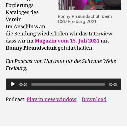
Forderungs-
Kataloges des
Ronny Pfreundschuh beim
Verein.
CSD Freiburg 2021
Im Anschluss an
die Sendung wiederholen wir das Interview,
dass wir im
Magazin vom 15. Juli 2021
mit
Ronny Pfeundschuh
geführt hatten.
Ein Podcast von Hartmut für die Schwule Welle
Freiburg.
A
00:00
00:00
u
d
Podcast:
Play in new window
|
Download
i
o
-