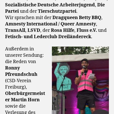
Sozialistische Deutsche Arbeiterjugend
,
Die
Partei
und der
Tierschutzpartei
.
Wir sprachen mit der
Dragqueen Betty BBQ
,
Amnesty International / Queer Amnesty
,
TransAll
,
LSVD
, der
Rosa Hilfe
,
Fluss e.V.
und
Fetisch- und Lederclub Dreiländereck
.
Außerdem in
unserer Sendung:
die Reden von
Ronny
Pfreundschuh
(CSD-Verein
Freiburg),
Oberbürgermeist
er Martin Horn
sowie die
Verlesung des