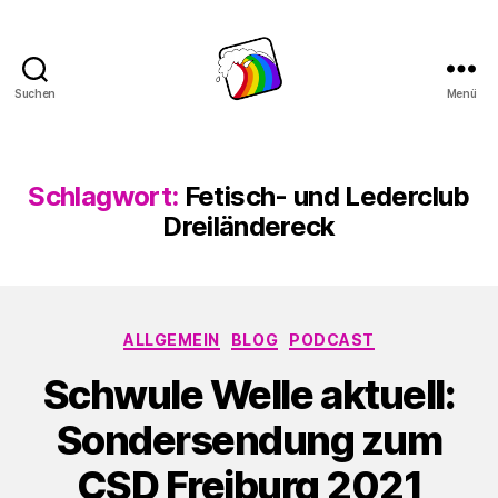
Suchen
Menü
Schwule
Welle
Schlagwort:
Fetisch- und Lederclub
Dreiländereck
Kategorien
ALLGEMEIN
BLOG
PODCAST
Schwule Welle aktuell:
Sondersendung zum
CSD Freiburg 2021