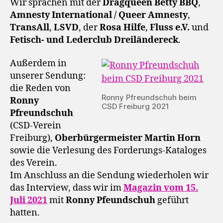
Wir sprachen mit der
Dragqueen Betty BBQ
,
Amnesty International / Queer Amnesty
,
TransAll
,
LSVD
, der
Rosa Hilfe
,
Fluss e.V.
und
Fetisch- und Lederclub Dreiländereck
.
Außerdem in
unserer Sendung:
die Reden von
Ronny Pfreundschuh beim
Ronny
CSD Freiburg 2021
Pfreundschuh
(CSD-Verein
Freiburg),
Oberbürgermeister Martin Horn
sowie die Verlesung des Forderungs-Kataloges
des Verein.
Im Anschluss an die Sendung wiederholen wir
das Interview, dass wir im
Magazin vom 15.
Juli 2021
mit
Ronny Pfeundschuh
geführt
hatten.