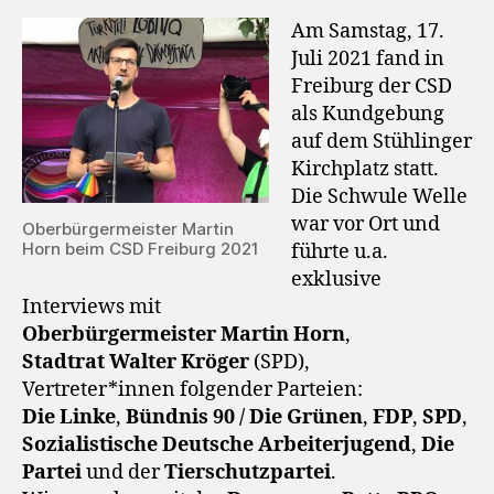
Am Samstag, 17.
Juli 2021 fand in
Freiburg der CSD
als Kundgebung
auf dem Stühlinger
Kirchplatz statt.
Die Schwule Welle
war vor Ort und
Oberbürgermeister Martin
Horn beim CSD Freiburg 2021
führte u.a.
exklusive
Interviews mit
Oberbürgermeister Martin Horn
,
Stadtrat Walter Kröger
(SPD),
Vertreter*innen folgender Parteien:
Die Linke
,
Bündnis 90 / Die Grünen
,
FDP
,
SPD
,
Sozialistische Deutsche Arbeiterjugend
,
Die
Partei
und der
Tierschutzpartei
.