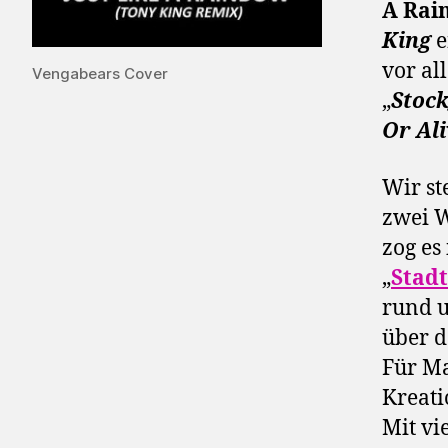
A Rai
King
e
vor al
Vengabears Cover
„
Stoc
Or Ali
Wir st
zwei W
zog es
„
Stad
rund u
über d
Für Ma
Kreati
Mit vi