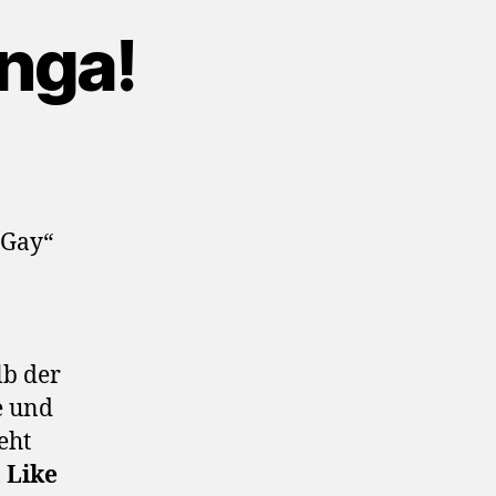
nga!
 Gay“
lb der
e und
eht
t Like