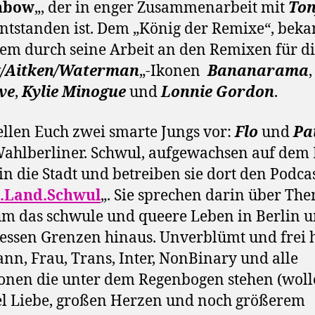
nbow
„, der in enger Zusammenarbeit mit
To
ntstanden ist. Dem „König der Remixe“, beka
lem durch seine Arbeit an den Remixen für d
k/Aitken/Waterman
„-Ikonen
Bananarama
ve
,
Kylie Minogue
und
Lonnie Gordon
.
ellen Euch zwei smarte Jungs vor:
Flo
und
Pa
ahlberliner. Schwul, aufgewachsen auf dem
 in die Stadt und betreiben sie dort den Podca
t.Land.Schwul
„. Sie sprechen darin über Th
m das schwule und queere Leben in Berlin 
essen Grenzen hinaus. Unverblümt und frei 
nn, Frau, Trans, Inter, NonBinary und alle
onen die unter dem Regenbogen stehen (woll
el Liebe, großen Herzen und noch größerem