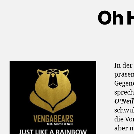
Oh 
In de
präsen
Gegene
sprech
O’Neil
schwul
die Vo
aber n