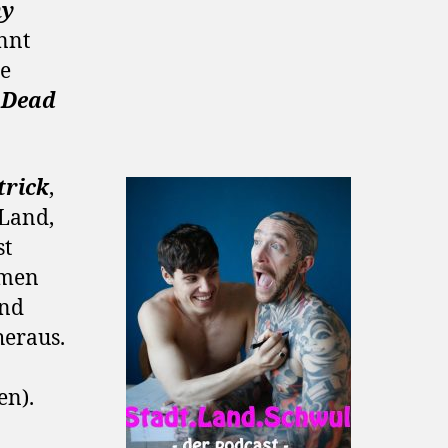
ny
nnt
ie
,
Dead
trick
,
 Land,
st
emen
und
heraus.
en).