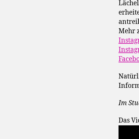
Lächel
erheit
antrei
Mehr z
Instag
Instag
Facebo
Natürl
Inform
Im Stu
Das Vi