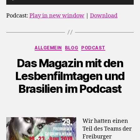
u
d
Podcast:
Play in new window
|
Download
i
o
-
Kategorien
P
ALLGEMEIN
BLOG
PODCAST
l
Das Magazin mit den
a
y
Lesbenfilmtagen und
e
Brasilien im Podcast
r
Wir hatten einen
Teil des Teams der
Freiburger