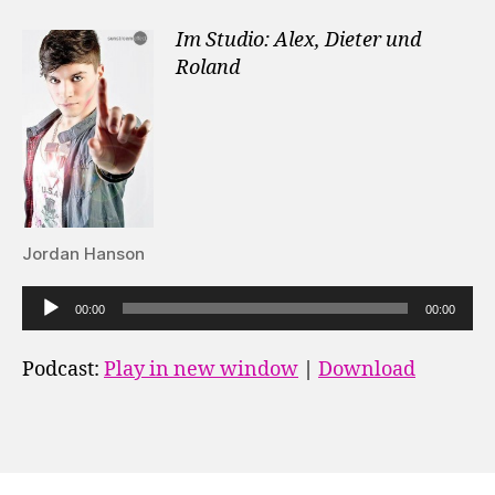
Im Studio: Alex, Dieter und
Roland
A
u
Jordan Hanson
d
i
00:00
00:00
o
Podcast:
Play in new window
|
Download
-
P
l
a
y