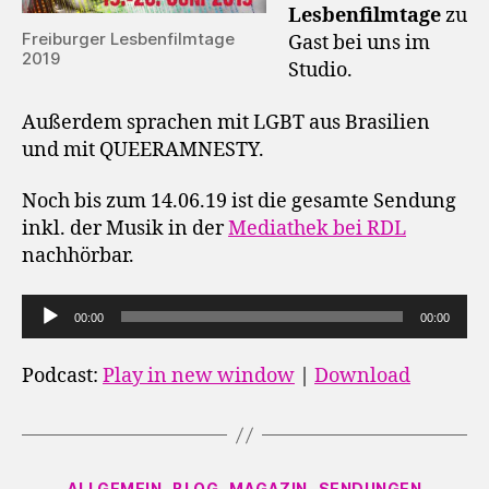
Lesbenfilmtage
zu
Freiburger Lesbenfilmtage
Gast bei uns im
2019
Studio.
Außerdem sprachen mit LGBT aus Brasilien
und mit QUEERAMNESTY.
Noch bis zum 14.06.19 ist die gesamte Sendung
inkl. der Musik in der
Mediathek bei RDL
nachhörbar.
A
00:00
00:00
u
d
Podcast:
Play in new window
|
Download
i
o
-
P
Kategorien
ALLGEMEIN
BLOG
MAGAZIN
SENDUNGEN