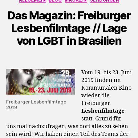
l
Das Magazin: Freiburger
a
y
Lesbenfilmtage // Lage
e
von LGBT in Brasilien
r
Vom 19. bis 23. Juni
2019 finden im
Kommunalen Kino
wieder die
Freiburger Lesbenfilmtage
Freiburger
2019
Lesbenfilmtage
statt. Grund für
uns mal nachzufragen, was dort alles zu sehen
sein wird! Wir haben einen Teil des Teams der