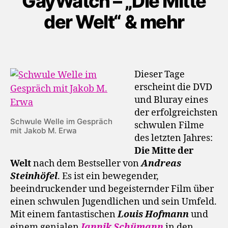
GayWatch – „Die Mitte
der Welt“ & mehr
Dieser Tage
erscheint die DVD
und Bluray eines
der erfolgreichsten
Schwule Welle im Gespräch
schwulen Filme
mit Jakob M. Erwa
des letzten Jahres:
Die Mitte der
Welt
nach dem Bestseller von
Andreas
Steinhöfel
. Es ist ein bewegender,
beeindruckender und begeisternder Film über
einen schwulen Jugendlichen und sein Umfeld.
Mit einem fantastischen
Louis Hofmann
und
einem genialen
Jannik Schümann
in den