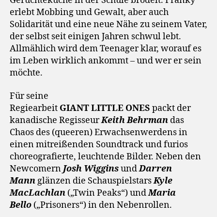
Gerüchteküche in der Schule brodelt. Franky
erlebt Mobbing und Gewalt, aber auch
Solidarität und eine neue Nähe zu seinem Vater,
der selbst seit einigen Jahren schwul lebt.
Allmählich wird dem Teenager klar, worauf es
im Leben wirklich ankommt – und wer er sein
möchte.
Für seine
Regiearbeit
GIANT LITTLE ONES
packt der
kanadische Regisseur
Keith Behrman
das
Chaos des (queeren) Erwachsenwerdens in
einen mitreißenden Soundtrack und furios
choreografierte, leuchtende Bilder. Neben den
Newcomern
Josh Wiggins
und
Darren
Mann
glänzen die Schauspielstars
Kyle
MacLachlan
(„Twin Peaks“) und
Maria
Bello
(„Prisoners“) in den Nebenrollen.