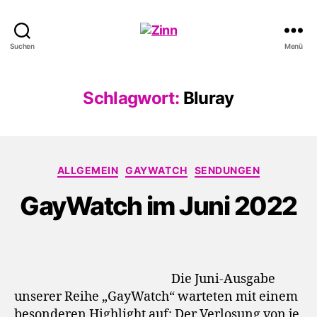
Schwule
Suchen
Menü
Welle
Schlagwort:
Bluray
Kategorien
ALLGEMEIN
GAYWATCH
SENDUNGEN
GayWatch im Juni 2022
Die Juni-Ausgabe
unserer Reihe „GayWatch“ warteten mit einem
besonderen Highlight auf: Der Verlosung von je