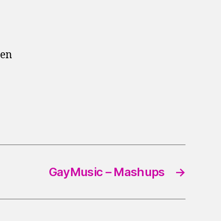
den
GayMusic – Mashups
→