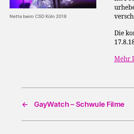
urhebe
versch
Netta beim CSD Köln 2018
Die ko
17.8.1
Mehr I
←
GayWatch – Schwule Filme