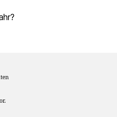
ahr?
lten
or.