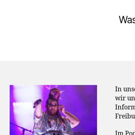
Was
In uns
wir u
Inform
Freibu
Im Pod