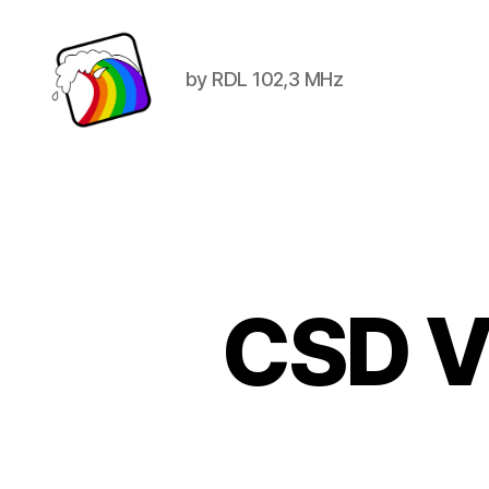
by RDL 102,3 MHz
Schwule
Welle
CSD V