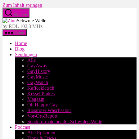
Zum Inhalt springen
Suchen
Schwule Welle
by RDL 102,3 MHz
Menü
Home
Blog
Sendungen
Alle
GayAway
GayHistory
GayMusic
GayWatch
Kaffeeklatsch
Kessel Pinkes
Magazin
Oh Happy Gay
Rosaroter Waschsalon
Vor-Ort-Report
Sendeformate bei der Schwulen Welle
Podcast
Alle Episoden
Tipps & Tricks