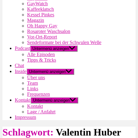
GayWatch
Kaffeeklatsch
Kessel Pinkes
Magazin
Oh Happy Gay
Rosaroter Waschsalon
Vor-Ort-Report
Sendeformate bei der Schwulen Welle
Podcast
Untermenü anzeigen
Alle Episoden
Tipps & Tricks
Chat
Inside
Untermenü anzeigen
Über uns
Team
Links
Frequenzen
Kontakt
Untermenü anzeigen
Kontakt
Lage / Anfahrt
Impressum
Schlagwort:
Valentin Huber