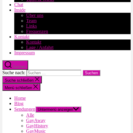
Chat
Inside
Über uns
Team
Links
Frequenzen
Kontakt
Kontakt
Lage / Anfahrt
Impressum
Suchen
Suche nach:
Suche schließen
Menü schließen
Home
Blog
Sendungen
Untermenü anzeigen
Alle
GayAway
GayHistory
GayMusic