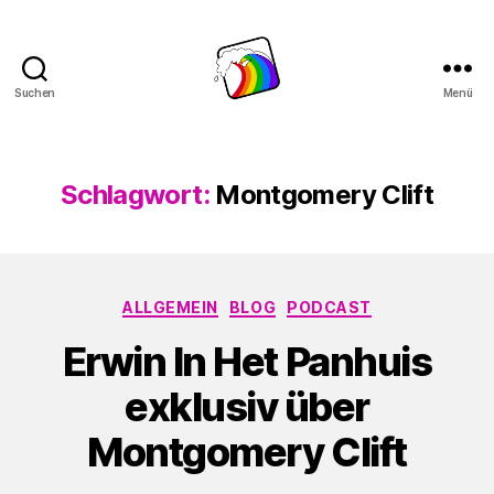
Suchen
Menü
Schwule
Welle
Schlagwort:
Montgomery Clift
Kategorien
ALLGEMEIN
BLOG
PODCAST
Erwin In Het Panhuis
exklusiv über
Montgomery Clift