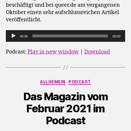
beschäftigt und bei queer.de am vergangenen
Oktober einen sehr aufschlussreichen Artikel
veröffentlicht.
A
00:00
00:00
u
d
Podcast:
Play in new window
|
Download
i
o
-
Kategorien
P
ALLGEMEIN
PODCAST
l
Das Magazin vom
a
y
Februar 2021 im
e
Podcast
r