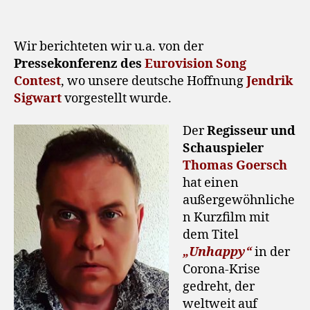
Wir berichteten wir u.a. von der
Pressekonferenz des
Eurovision Song
Contest
, wo unsere deutsche Hoffnung
Jendrik
Sigwart
vorgestellt wurde.
Der
Regisseur und
Schauspieler
Thomas Goersch
hat einen
außergewöhnliche
n Kurzfilm mit
dem Titel
„Unhappy“
in der
Corona-Krise
gedreht, der
weltweit auf