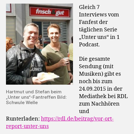
Gleich 7
Interviews vom
Fanfest der
täglichen Serie
„Unter uns“ in 1
Podcast.
Die gesamte
Sendung (mit
Musiken) gibt es
noch bis zum
24.09.2015 in der
Hartmut und Stefan beim
Mediathek bei RDL
„Unter uns“-Fantreffen Bild:
Schwule Welle
zum Nachhören
und
Runterladen:
https://rdl.de/beitrag/vor-ort-
report-unter-uns