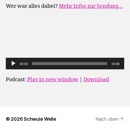
Wer war alles dabei?
Mehr Infos zur Sendung…
A
00:00
00:00
u
d
Podcast:
Play in new window
|
Download
i
o
-
P
l
© 2026
Schwule Welle
Nach oben
↑
a