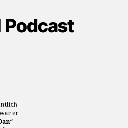
1 Podcast
nntlich
war er
Dan
“