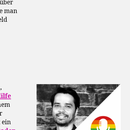
 über
ie man
eld
d,
ilfe
inem
r
t ein