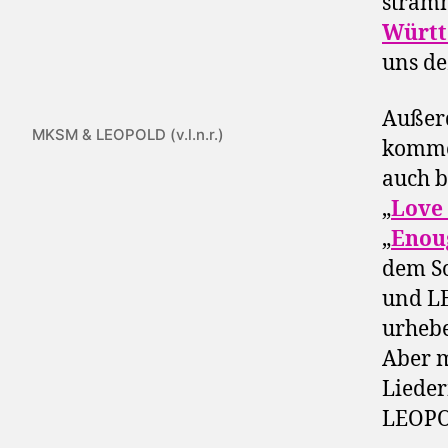
stram
Würt
uns de
Außerd
MKSM & LEOPOLD (v.l.n.r.)
kommen
auch b
„
Love 
„
Enou
dem S
und LE
urhebe
Aber m
Liede
LEOPOL