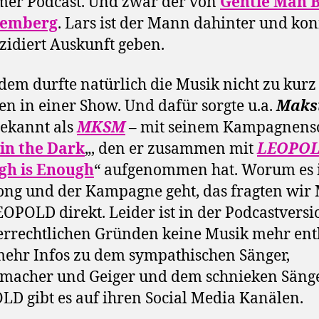
mer Podcast. Und zwar der von
Gentle Man 
temberg
. Lars ist der Mann dahinter und ko
zidiert Auskunft geben.
em durfte natürlich die Musik nicht zu kurz
 in einer Show. Und dafür sorgte u.a.
Maks
ekannt als
MKSM
– mit seinem Kampagnens
in the Dark
„, den er zusammen mit
LEOPO
gh is Enough
“ aufgenommen hat. Worum es 
ong und der Kampagne geht, das fragten wi
OPOLD direkt. Leider ist in der Podcastversi
rrechtlichen Gründen keine Musik mehr ent
ehr Infos zu dem sympathischen Sänger,
rmacher und Geiger und dem schnieken Säng
D gibt es auf ihren Social Media Kanälen.