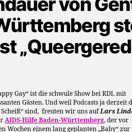
indauer von Gen
ürttemberg ste
st „Queergerede
ppy Gay“ ist die schwule Show bei RDL mit
ssanten Gästen. Und weil Podcasts ja derzeit 
 Scheiß“ sind, freuten wir uns auf
Lars Lind
er
AIDS-Hilfe Baden-Württemberg
, der vor
en Wochen einem lang geplanten „Baby“ zur