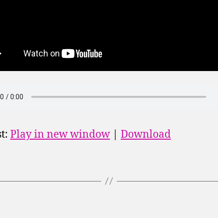
t:
Play in new window
|
Download