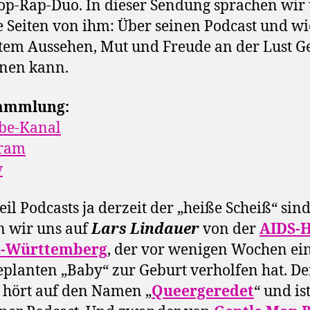
p-Rap-Duo. In dieser Sendung sprachen wir
 Seiten von ihm: Über seinen Podcast und w
tem Aussehen, Mut und Freude an der Lust G
nen kann.
ammlung:
be-Kanal
gram
y
il Podcasts ja derzeit der „heiße Scheiß“ sin
n wir uns auf
Lars Lindauer
von der
AIDS-H
-Württemberg
, der vor wenigen Wochen e
eplanten „Baby“ zur Geburt verholfen hat. De
 hört auf den Namen „
Queergeredet
“ und is