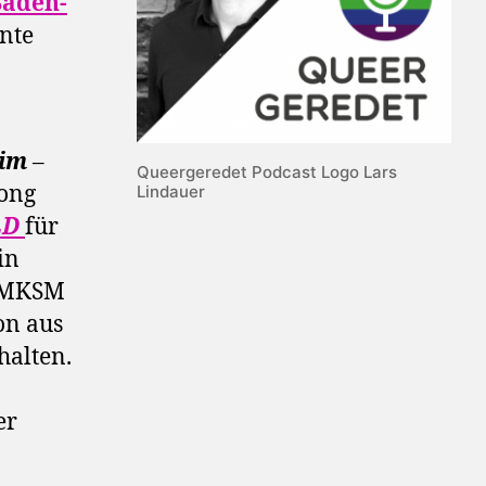
Baden-
nnte
im
–
Queergeredet Podcast Logo Lars
ong
Lindauer
LD
für
in
r MKSM
on aus
halten.
er