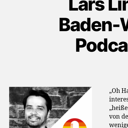
Lars L
Baden-W
Podca
„Oh Ha
intere
„heiße
von d
wenig