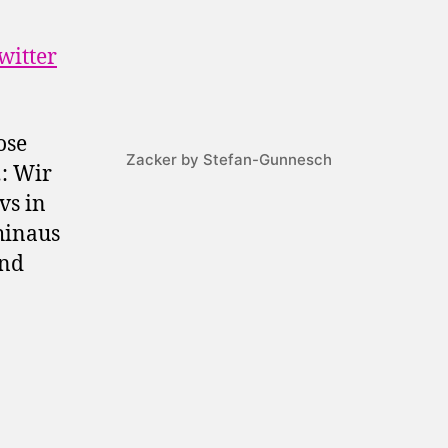
witter
ose
Zacker by Stefan-Gunnesch
…: Wir
vs in
hinaus
und