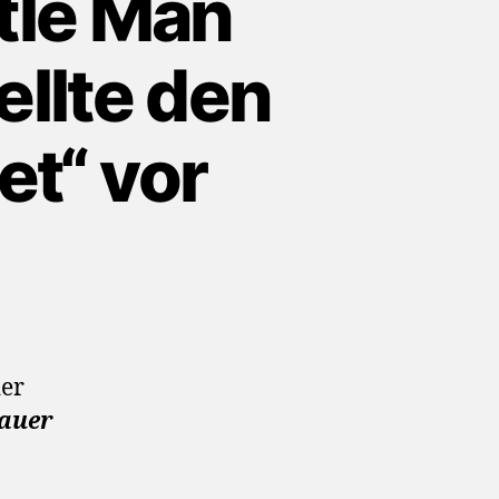
tle Man
llte den
t“ vor
der
auer