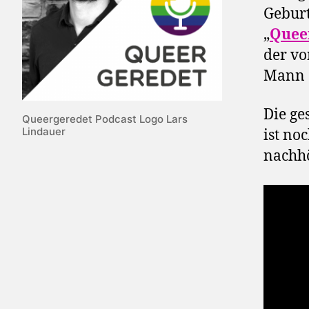
Geburt
„
Quee
der v
Mann d
Die ge
Queergeredet Podcast Logo Lars
Lindauer
ist no
nachh