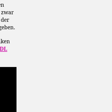
en
d zwar
t der
geben.
iken
RDL