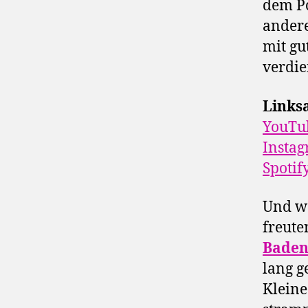
dem Po
andere
mit gu
verdie
Links
YouTu
Insta
Spotif
Und we
freute
Baden
lang g
Kleine