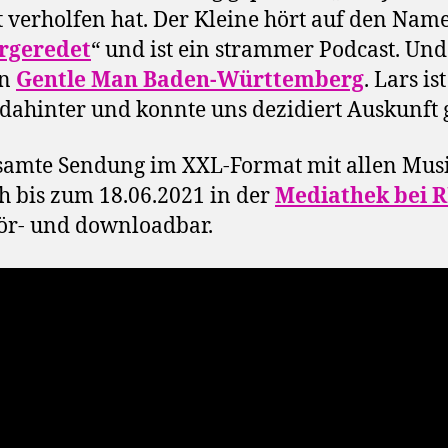
 verholfen hat. Der Kleine hört auf den Nam
rgeredet
“ und ist ein strammer Podcast. Un
on
Gentle Man Baden-Württemberg
. Lars is
ahinter und konnte uns dezidiert Auskunft 
samte Sendung im XXL-Format mit allen Mus
ch bis zum 18.06.2021 in der
Mediathek bei 
ör- und downloadbar.