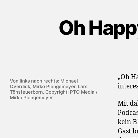
Oh Happy
„Oh Ha
Von links nach rechts: Michael
intere
Overdick, Mirko Plengemeyer, Lars
Tönsfeuerborn. Copyright: PTO Media /
Mirko Plengemeyer
Mit d
Podcas
kein B
Gast b