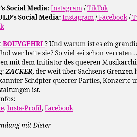
s Social Media:
Instagram
/
TikTok
LD’s Social Media:
Instagram
/
Facebook
/
T
ok
t
BOUYGEHRL
? Und warum ist es ein grandi
Und wer hatte sie? So viel sei schon verraten
en mit dem Initiator des queeren Musikarchi
g:
ZACKER
, der weit über Sachsens Grenzen 
kannter Schöpfer queerer Parties, Konzerte 
taltungen ist.
nfos:
te
,
Insta-Profil
,
Facebook
endung mit Dieter