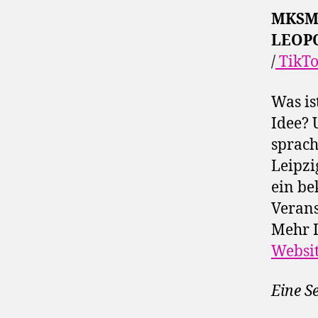
MKSM’
LEOPO
/
TikT
Was is
Idee? 
sprach
Leipzi
ein be
Verans
Mehr I
Websi
Eine S