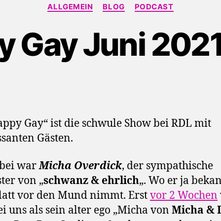
Kategorien
ALLGEMEIN
BLOG
PODCAST
 Gay Juni 202
ppy Gay“ ist die schwule Show bei RDL mit
ssanten Gästen.
abei war
Micha Overdick
, der sympathische
ter von „
schwanz & ehrlich
„. Wo er ja beka
latt vor den Mund nimmt. Erst
vor 2 Wochen
ei uns als sein alter ego „Micha von
Micha & 