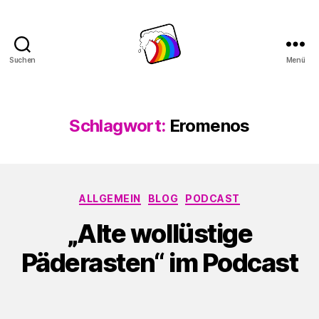
Suchen
Menü
Schwule
Welle
Schlagwort:
Eromenos
Kategorien
ALLGEMEIN
BLOG
PODCAST
„Alte wollüstige
Päderasten“ im Podcast