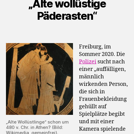
„Alte wollüstige
a
y
Päderasten“
e
r
Freiburg, im
Sommer 2020. Die
Polizei
sucht nach
einer „auffälligen,
männlich
wirkenden Person,
die sich in
Frauenbekleidung
gehüllt auf
Spielplätze begibt
und mit einer
„Alte Wollüstlinge“ schon um
480 v. Chr. in Athen? (Bild:
Kamera spielende
Wikimedia, gemeinfrei
).