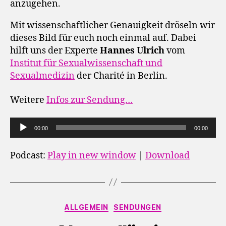
anzugehen.
Mit wissenschaftlicher Genauigkeit dröseln wir
dieses Bild für euch noch einmal auf. Dabei
hilft uns der Experte
Hannes Ulrich
vom
Institut für Sexualwissenschaft und
Sexualmedizin
der Charité in Berlin.
Weitere
Infos zur Sendung…
A
00:00
00:00
u
d
Podcast:
Play in new window
|
Download
i
o
-
Kategorien
P
ALLGEMEIN
SENDUNGEN
l