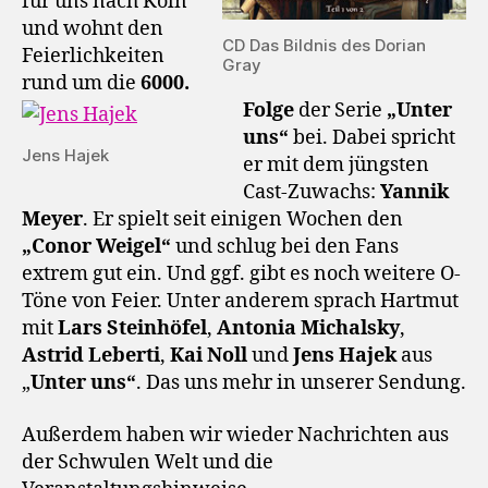
für uns nach Köln
und wohnt den
CD Das Bildnis des Dorian
Feierlichkeiten
Gray
rund um die
6000.
Folge
der Serie
„Unter
uns“
bei. Dabei spricht
Jens Hajek
er mit dem jüngsten
Cast-Zuwachs:
Yannik
Meyer
. Er spielt seit einigen Wochen den
„Conor Weigel“
und schlug bei den Fans
extrem gut ein. Und ggf. gibt es noch weitere O-
Töne von Feier. Unter anderem sprach Hartmut
mit
Lars
Steinhöfel
,
Antonia Michalsky
,
Astrid Leberti
,
Kai Noll
und
Jens Hajek
aus
„
Unter uns“
. Das uns mehr in unserer Sendung.
Außerdem haben wir wieder Nachrichten aus
der Schwulen Welt und die