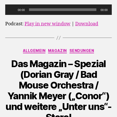
A
00:00
00:00
u
d
Podcast:
Play in new window
|
Download
i
o
-
Kategorien
P
ALLGEMEIN
MAGAZIN
SENDUNGEN
l
Das Magazin – Spezial
a
y
(Dorian Gray / Bad
e
Mouse Orchestra /
r
Yannik Meyer („Conor“)
und weitere „Unter uns“-