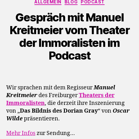
Kategorien
P
ALLGEMEIN
BLOG
PODCAST
l
Gespräch mit Manuel
a
y
Kreitmeier vom Theater
e
der Immoralisten im
r
Podcast
Wir sprachen mit dem Regisseur
Manuel
Kreitmeier
des Freiburger
Theaters der
Immoralisten
, die derzeit ihre Inszenierung
von „
Das Bildnis des Dorian Gray
“ von
Oscar
Wilde
präsentieren.
Mehr Infos
zur Sendung…