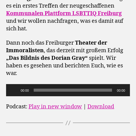
es ein erstes Treffen der neugeschaffenen
Kommunalen Plattform LSBTTIQ Freiburg
und wir wollen nachfragen, was es damit auf
sich hat.
Dann noch das Freiburger
Theater der
Immoralisten
, das derzeit mit großem Erfolg
„Das Bildnis des Dorian Gray“
spielt. Wir
haben es gesehen und berichten Euch, wie es
war.
A
00:00
00:00
u
d
Podcast:
Play in new window
|
Download
i
o
-