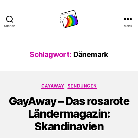
Suchen
Menü
Schwule
Welle
Schlagwort:
Dänemark
Kategorien
GAYAWAY
SENDUNGEN
GayAway – Das rosarote
Ländermagazin:
Skandinavien