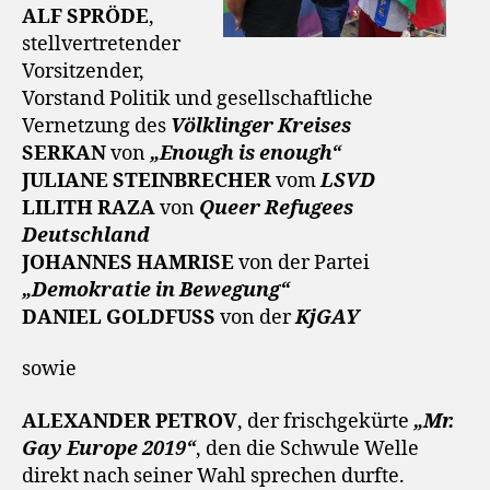
ALF SPRÖDE
,
stellvertretender
Vorsitzender,
Vorstand Politik und gesellschaftliche
Vernetzung des
Völklinger Kreises
SERKAN
von
„Enough is enough“
JULIANE STEINBRECHER
vom
LSVD
LILITH RAZA
von
Queer Refugees
Deutschland
JOHANNES HAMRISE
von der Partei
„Demokratie in Bewegung“
DANIEL GOLDFUSS
von der
KjGAY
sowie
ALEXANDER PETROV
, der frischgekürte
„Mr.
Gay Europe 2019“
, den die Schwule Welle
direkt nach seiner Wahl sprechen durfte.