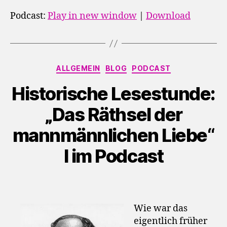
d
Podcast:
Play in new window
|
Download
i
o
-
P
Kategorien
ALLGEMEIN
BLOG
PODCAST
l
Historische Lesestunde:
a
y
„Das Räthsel der
e
mannmännlichen Liebe“
r
I im Podcast
Wie war das
eigentlich früher