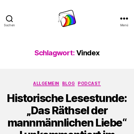
Suchen
Menü
Schwule
Welle
Schlagwort:
Vindex
Kategorien
ALLGEMEIN
BLOG
PODCAST
Historische Lesestunde:
„Das Räthsel der
mannmännlichen Liebe“