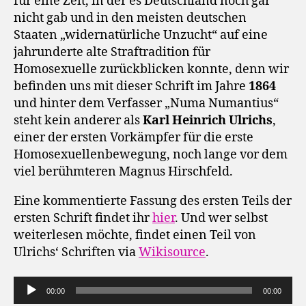
für eine Zeit, in der es Deutschland noch gar
nicht gab und in den meisten deutschen
Staaten „widernatürliche Unzucht“ auf eine
jahrunderte alte Straftradition für
Homosexuelle zurückblicken konnte, denn wir
befinden uns mit dieser Schrift im Jahre
1864
und hinter dem Verfasser „Numa Numantius“
steht kein anderer als
Karl Heinrich Ulrichs
,
einer der ersten Vorkämpfer für die erste
Homosexuellenbewegung, noch lange vor dem
viel berühmteren Magnus Hirschfeld.
Eine kommentierte Fassung des ersten Teils der
ersten Schrift findet ihr
hier
. Und wer selbst
weiterlesen möchte, findet einen Teil von
Ulrichs‘ Schriften via
Wikisource
.
A
00:00
00:00
u