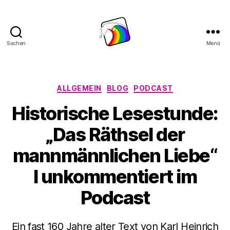
Suchen
Menü
Schwule
Welle
Kategorien
ALLGEMEIN
BLOG
PODCAST
Historische Lesestunde:
„Das Räthsel der
mannmännlichen Liebe“
I unkommentiert im
Podcast
Ein fast 160 Jahre alter Text von Karl Heinrich