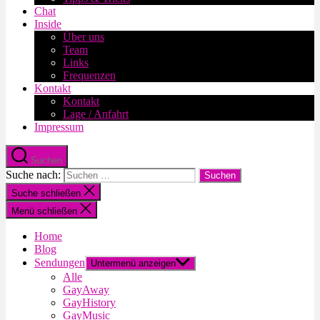
Chat
Inside
Über uns
Team
Links
Frequenzen
Kontakt
Kontakt
Lage / Anfahrt
Impressum
Suchen
Suche nach:
Suche schließen
Menü schließen
Home
Blog
Sendungen
Untermenü anzeigen
Alle
GayAway
GayHistory
GayMusic