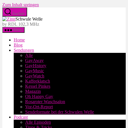
Zum Inhalt springen
Suchen
Schwule Welle
by RDL 102,3 MHz
Menü
Home
Blog
Sendungen
Alle
GayAway
GayHistory
GayMusic
GayWatch
Kaffeeklatsch
Kessel Pinkes
Magazin
Oh Happy Gay
Rosaroter Waschsalon
Vor-Ort-Report
Sendeformate bei der Schwulen Welle
Podcast
Alle Episoden
Tipps & Tricks