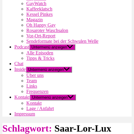
GayWatch
Kaffeeklatsch
Kessel Pinkes
Magazin
Oh Happy Gay
Rosaroter Waschsalon
Vor-Ort-Report
Sendeformate bei der Schwulen Welle
Podcast
Untermenü anzeigen
Alle Episoden
Tipps & Tricks
Chat
Inside
Untermenü anzeigen
Über uns
Team
Links
Frequenzen
Kontakt
Untermenü anzeigen
Kontakt
Lage / Anfahrt
Impressum
Schlagwort:
Saar-Lor-Lux