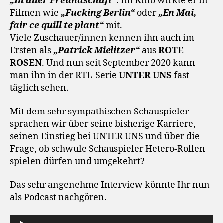
„In aller Freundschaft“
. Im Kino wirkte er in
Filmen wie
„Fucking Berlin“
oder
„En Mai,
fair ce quill te plant“
mit.
Viele Zuschauer/innen kennen ihn auch im
Ersten als
„Patrick Mielitzer“
aus
ROTE
ROSEN
. Und nun seit September 2020 kann
man ihn in der RTL-Serie
UNTER UNS
fast
täglich sehen.
Mit dem sehr sympathischen Schauspieler
sprachen wir über seine bisherige Karriere,
seinen Einstieg bei UNTER UNS und über die
Frage, ob schwule Schauspieler Hetero-Rollen
spielen dürfen und umgekehrt?
Das sehr angenehme Interview könnte Ihr nun
als Podcast nachgören.
A