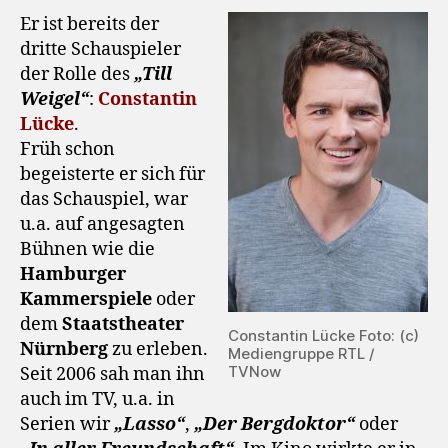
Er ist bereits der
dritte Schauspieler
der Rolle des
„Till
Weigel“
:
Constantin
Lücke
.
Früh schon
begeisterte er sich für
das Schauspiel, war
u.a. auf angesagten
Bühnen wie die
Hamburger
Kammerspiele
oder
dem
Staatstheater
Constantin Lücke Foto: (c)
Nürnberg
zu erleben.
Mediengruppe RTL /
TVNow
Seit 2006 sah man ihn
auch im TV, u.a. in
Serien wir
„Lasso“
,
„Der Bergdoktor“
oder