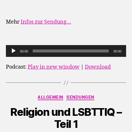
Mehr
Infos zur Sendung…
A
00:00
00:00
u
d
Podcast:
Play in new window
|
Download
i
o
-
Kategorien
P
ALLGEMEIN
SENDUNGEN
l
Religion und LSBTTIQ –
a
y
Teil 1
e