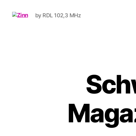
by RDL 102,3 MHz
Schwule
Welle
Schw
Magaz