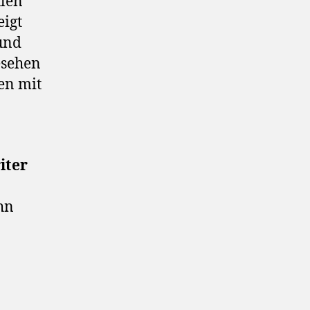
ulen
eigt
 und
esehen
en mit
iter
hn