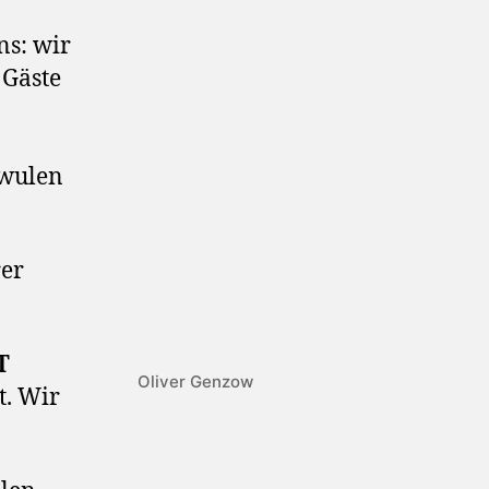
ns: wir
 Gäste
hwulen
rer
T
Oliver Genzow
t. Wir