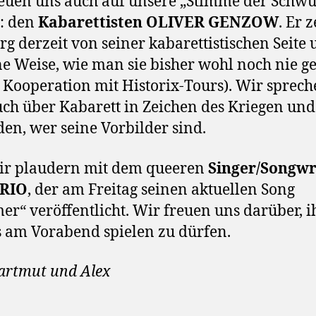
euen uns auch auf unsere „Stimme der Schw
: den
Kabarettisten OLIVER GENZOW
. Er z
rg derzeit von seiner kabarettistischen Seite
ne Weise, wie man sie bisher wohl noch nie g
n Kooperation mit Historix-Tours). Wir sprech
ch über Kabarett in Zeichen des Kriegen und
en, wer seine Vorbilder sind.
ir plaudern mit dem queeren
Singer/Songwr
RIO
, der am Freitag seinen aktuellen Song
r“ veröffentlicht. Wir freuen uns darüber, i
s am Vorabend spielen zu dürfen.
artmut und Alex