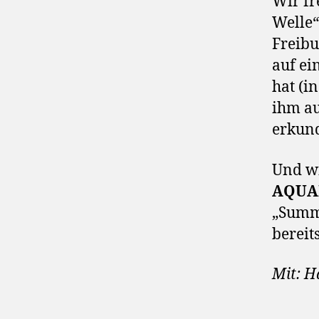
Wir fr
Welle“
Freibu
auf ei
hat (i
ihm au
erkund
Und w
AQUA
„Summe
bereit
Mit: H