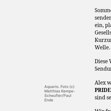
Sommer
senden
ein, p
Gesell
Kurzu
Welle.
Diese 
Sendun
Alex w
Aquario. Foto (c)
PRIDE
Matthias Kempe-
Scheufler/Paul
sind s
Ende