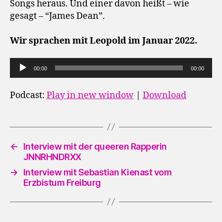
Songs heraus. Und einer davon heißt – wie
gesagt – “James Dean”.
Wir sprachen mit Leopold im Januar 2022.
A
00:00
00:00
u
d
Podcast:
Play in new window
|
Download
i
o
-
P
←
Interview mit der queeren Rapperin
JNNRHNDRXX
l
a
→
Interview mit Sebastian Kienast vom
Erzbistum Freiburg
y
e
r