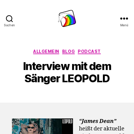
Suchen
Menü
Schwule
Welle
Kategorien
ALLGEMEIN
BLOG
PODCAST
Interview mit dem
Sänger LEOPOLD
“James Dean”
heißt der aktuelle