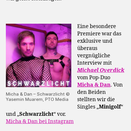
Eine besondere
Premiere war das
exklusive und
überaus
vergnügliche
Interview mit
Michael Overdick
vom Pop-Duo
Micha & Dan
. Von
den Beiden
Micha & Dan – Schwarzlicht ©
stellten wir die
Yasemin Muarem, PTO Media
Singles „
Minigolf
“
und „
Schwarzlicht
“ vor.
Micha & Dan bei Instagram