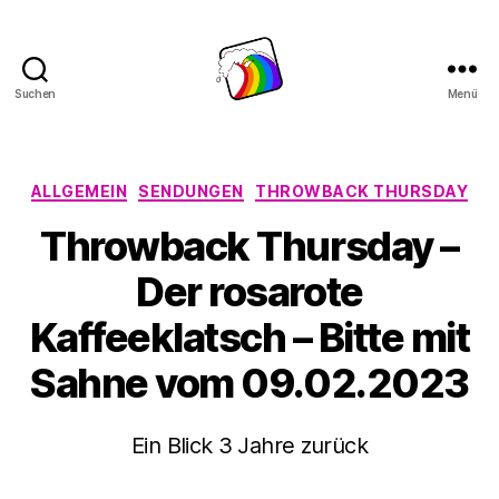
Suchen
Menü
Schwule
Welle
Kategorien
ALLGEMEIN
SENDUNGEN
THROWBACK THURSDAY
Throwback Thursday –
Der rosarote
Kaffeeklatsch – Bitte mit
Sahne vom 09.02.2023
Ein Blick 3 Jahre zurück