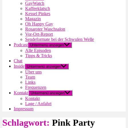
GayWatch
Kaffeeklatsch
Kessel Pinkes
Magazin
Oh Happy Gay
Rosaroter Waschsalon
Vor-Ort-Report
Sendeformate bei der Schwulen Welle
Podcast
Untermenü anzeigen
Alle Episoden
Tipps & Tricks
Chat
Inside
Untermenü anzeigen
Über uns
Team
Links
Frequenzen
Kontakt
Untermenü anzeigen
Kontakt
Lage / Anfahrt
Impressum
Schlagwort:
Pink Party