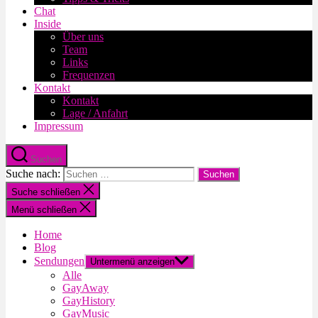
Chat
Inside
Über uns
Team
Links
Frequenzen
Kontakt
Kontakt
Lage / Anfahrt
Impressum
Suchen
Suche nach:
Suche schließen
Menü schließen
Home
Blog
Sendungen
Untermenü anzeigen
Alle
GayAway
GayHistory
GayMusic