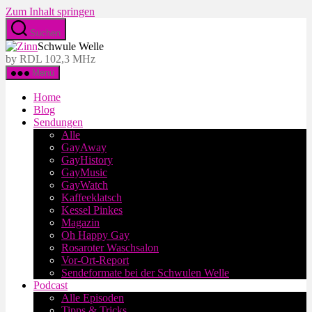
Zum Inhalt springen
Suchen
Schwule Welle
by RDL 102,3 MHz
Menü
Home
Blog
Sendungen
Alle
GayAway
GayHistory
GayMusic
GayWatch
Kaffeeklatsch
Kessel Pinkes
Magazin
Oh Happy Gay
Rosaroter Waschsalon
Vor-Ort-Report
Sendeformate bei der Schwulen Welle
Podcast
Alle Episoden
Tipps & Tricks