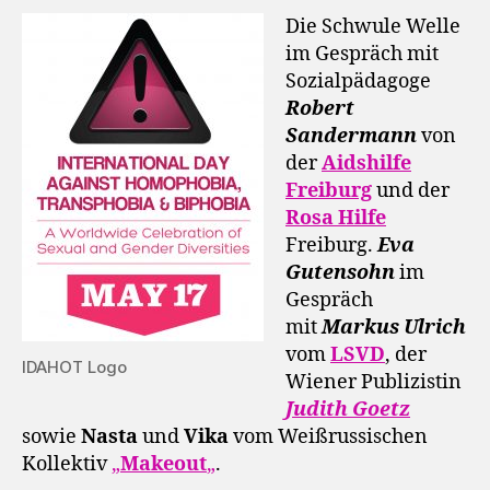
Die Schwule Welle
im Gespräch mit
Sozialpädagoge
Robert
Sandermann
von
der
Aidshilfe
Freiburg
und der
Rosa Hilfe
Freiburg.
Eva
Gutensohn
im
Gespräch
mit
Markus Ulrich
vom
LSVD
, der
IDAHOT Logo
Wiener Publizistin
Judith Goetz
sowie
Nasta
und
Vika
vom Weißrussischen
Kollektiv
„
Makeout
„
.