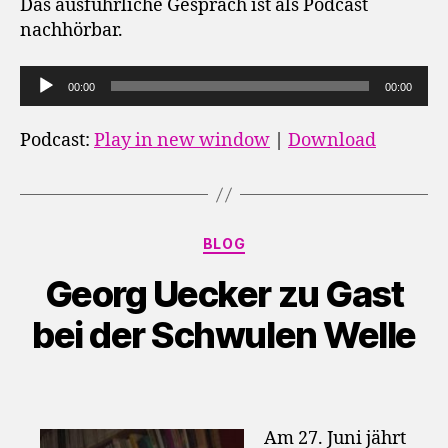
Das ausführliche Gespräch ist als Podcast
nachhörbar.
A
00:00
00:00
u
d
Podcast:
Play in new window
|
Download
i
o
-
P
Kategorien
BLOG
l
Georg Uecker zu Gast
a
y
bei der Schwulen Welle
e
r
Am 27. Juni jährt