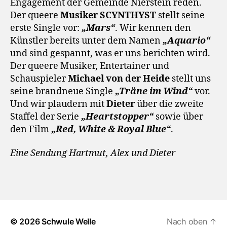
Engagement der Gemeinde Nierstein reden.
Der queere
Musiker SCYNTHYST
stellt seine
erste Single vor:
„Mars“
. Wir kennen den
Künstler bereits unter dem Namen
„Aquario“
und sind gespannt, was er uns berichten wird.
Der queere Musiker, Entertainer und
Schauspieler
Michael von der Heide
stellt uns
seine brandneue Single
„Träne im Wind“
vor.
Und wir plaudern mit
Dieter
über die zweite
Staffel der Serie
„Heartstopper“
sowie über
den Film
„Red, White & Royal Blue“
.
Eine Sendung Hartmut, Alex und Dieter
© 2026
Schwule Welle
Nach oben
↑